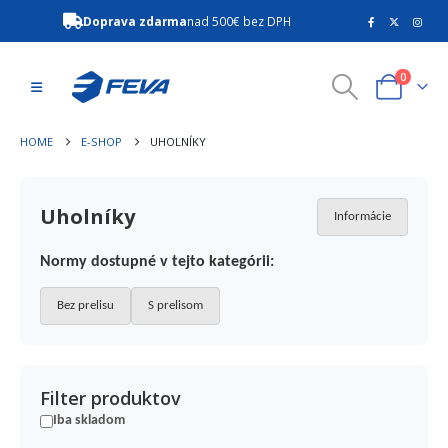
Doprava zdarma
nad 500€ bez DPH
0
HOME
E-SHOP
UHOLNÍKY
Uholníky
Informácie
Normy dostupné v tejto kategórii:
Bez prelisu
S prelisom
Filter produktov
Iba skladom