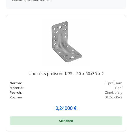
Celkom produktov: 23
Uholník s prelisom KP5 - 50 x 50x35 x 2
Norma:
S prelisom
Materiál:
Oceľ
Povrch:
Zinok biely
Rozmer:
50x50x35x2
0,24000
€
Skladom