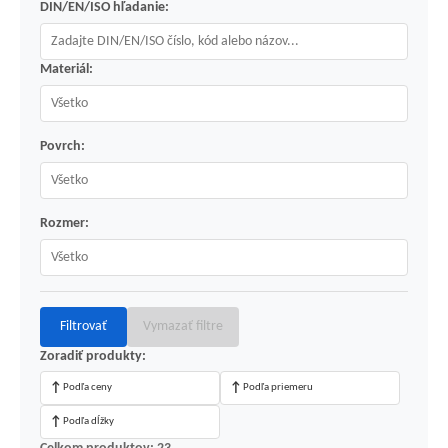
DIN/EN/ISO hľadanie:
Materiál:
Povrch:
Rozmer:
Filtrovať
Vymazať filtre
Zoradiť produkty:
↑
↑
Podľa ceny
Podľa priemeru
↑
Podľa dĺžky