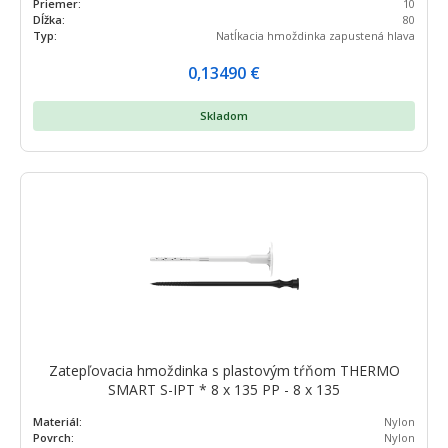
Priemer:
10
Dĺžka:
80
Typ:
Natĺkacia hmoždinka zapustená hlava
0,13490
€
Skladom
Zatepľovacia hmoždinka s plastovým tŕňom THERMO
SMART S-IPT * 8 x 135 PP - 8 x 135
Materiál:
Nylon
Povrch:
Nylon