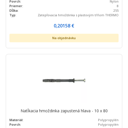
Povrch:
Nylon
Priemer:
8
Dĺžka:
255
Typ:
Zatepľovacia hmoždinka s plastovým tŕňom THERMO
0,20158
€
Na objednávku
Natĺkacia hmoždinka zapustená hlava - 10 x 80
Materiál:
Polypropylén
Povrch:
Polypropylén