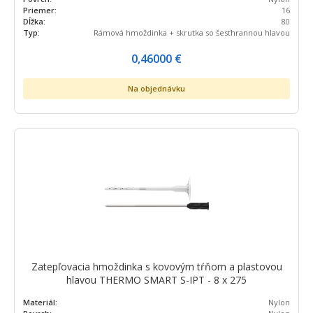
Priemer:
16
Dĺžka:
80
Typ:
Rámová hmoždinka + skrutka so šesťhrannou hlavou
0,46000
€
Na objednávku
Zatepľovacia hmoždinka s kovovým tŕňom a plastovou
hlavou THERMO SMART S-IPT - 8 x 275
Materiál:
Nylon