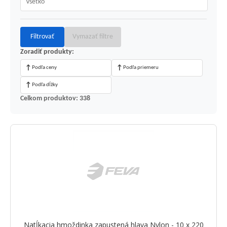
Filtrovať
Vymazať filtre
Zoradiť produkty:
↑
↑
Podľa ceny
Podľa priemeru
↑
Podľa dĺžky
Celkom produktov: 338
Natĺkacia hmoždinka zapustená hlava Nylon - 10 x 220