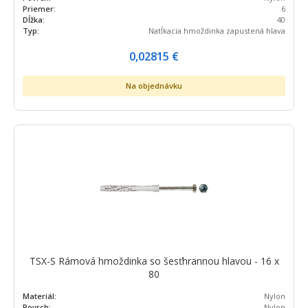
Priemer:
6
Dĺžka:
40
Typ:
Natĺkacia hmoždinka zapustená hlava
0,02815
€
Na objednávku
TSX-S Rámová hmoždinka so šesťhrannou hlavou - 16 x
80
Materiál:
Nylon
Povrch:
Nylon