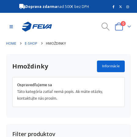
Doprava zdarma
nad 500€ bez DPH
0
HOME
E-SHOP
HMOŽDINKY
Hmoždinky
Informácie
Ospravedľujeme sa
Táto kategória zatiaľ nemá popis. Ak máte otázky,
kontaktujte nás prosím.
Filter produktov