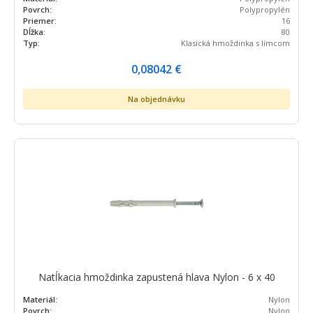
Povrch:
Polypropylén
Priemer:
16
Dĺžka:
80
Typ:
Klasická hmoždinka s límcom
0,08042
€
Na objednávku
Natĺkacia hmoždinka zapustená hlava Nylon - 6 x 40
Materiál:
Nylon
Povrch:
Nylon