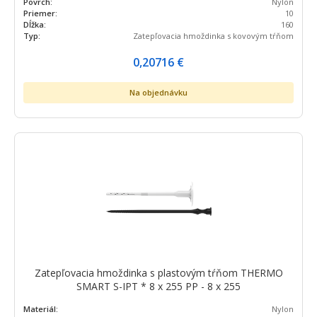
Povrch:
Nylon
Priemer:
10
Dĺžka:
160
Typ:
Zatepľovacia hmoždinka s kovovým tŕňom
0,20716
€
Na objednávku
Zatepľovacia hmoždinka s plastovým tŕňom THERMO
SMART S-IPT * 8 x 255 PP - 8 x 255
Materiál:
Nylon