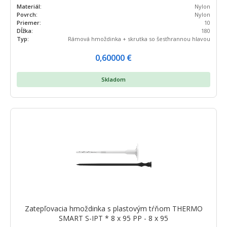
Materiál:
Nylon
Povrch:
Nylon
Priemer:
10
Dĺžka:
180
Typ:
Rámová hmoždinka + skrutka so šesťhrannou hlavou
0,60000
€
Skladom
Zatepľovacia hmoždinka s plastovým tŕňom THERMO
SMART S-IPT * 8 x 95 PP - 8 x 95