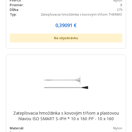
Povrch:
Nylon
Priemer:
8
Dĺžka:
275
Typ:
Zatepľovacia hmoždinka s kovovým tŕňom THERMO
0,39091
€
Na objednávku
Zatepľovacia hmoždinka s kovovým tŕňom a plastovou
hlavou ISO SMART S-IPH * 10 x 160 PP - 10 x 160
Materiál:
Nylon