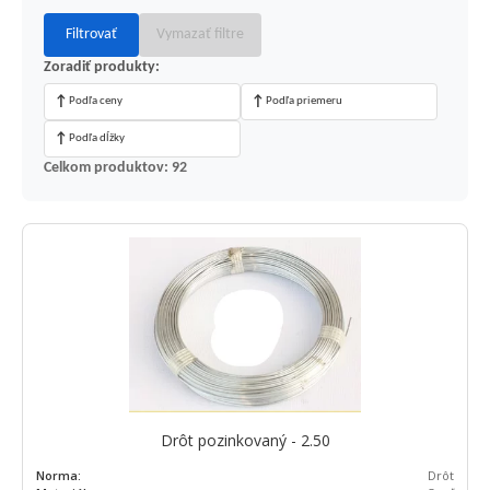
Filtrovať
Vymazať filtre
Zoradiť produkty:
↑
↑
Podľa ceny
Podľa priemeru
↑
Podľa dĺžky
Celkom produktov: 92
Drôt pozinkovaný - 2.50
Norma:
Drôt