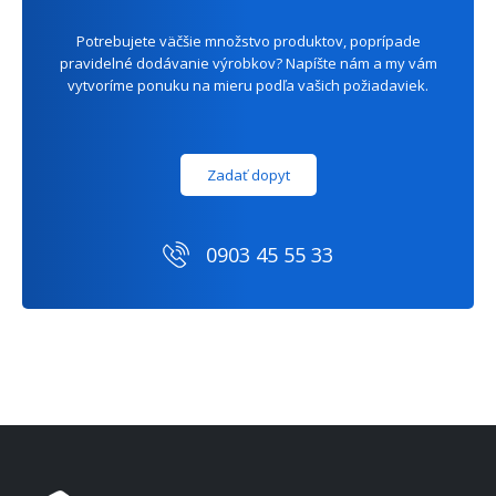
Potrebujete väčšie množstvo produktov, poprípade
pravidelné dodávanie výrobkov? Napíšte nám a my vám
vytvoríme ponuku na mieru podľa vašich požiadaviek.
Zadať dopyt
0903 45 55 33