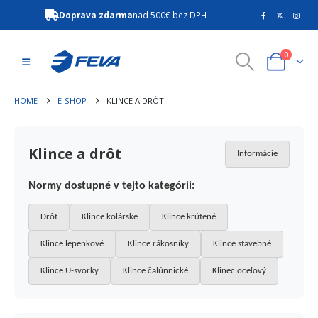
Doprava zdarma
nad 500€ bez DPH
0
HOME
E-SHOP
KLINCE A DRÔT
Klince a drôt
Informácie
Normy dostupné v tejto kategórii:
Drôt
Klince kolárske
Klince krútené
Klince lepenkové
Klince rákosníky
Klince stavebné
Klince U-svorky
Klince čalúnnické
Klinec oceľový