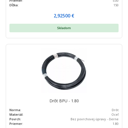
Priemer:
5.00
Dĺžka:
150
2,92500
€
Skladom
Drôt BPU - 1.80
Norma:
Drôt
Materiál:
Oceľ
Povrch:
Bez povrchovej úpravy - čierne
Priemer:
1.80