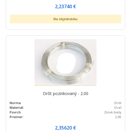
2,23740
€
Na objednávku
Drôt pozinkovaný - 2.00
Norma:
Drôt
Materiál:
Oceľ
Povrch:
Zinok biely
Priemer:
2.00
2,35620
€