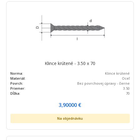
Klince krútené - 3.50 x 70
Norma:
Klince krútené
Materiál:
Oceľ
Povrch:
Bez povrchovej úpravy - čierne
Priemer:
3.50
Dĺžka:
70
3,90000
€
Na objednávku