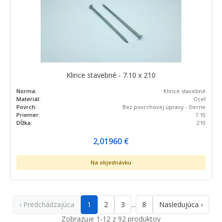
Klince stavebné - 7.10 x 210
Norma:
Klince stavebné
Materiál:
Oceľ
Povrch:
Bez povrchovej úpravy - čierne
Priemer:
7.10
Dĺžka:
210
2,01960
€
Na objednávku
‹ Predchádzajúca
1
2
3
8
Nasledujúca ›
...
Zobrazuje 1-12 z 92 produktov