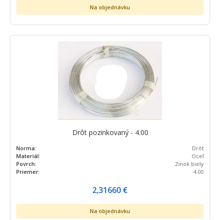
Na objednávku
Drôt pozinkovaný - 4.00
Norma:
Drôt
Materiál:
Oceľ
Povrch:
Zinok biely
Priemer:
4.00
2,31660
€
Na objednávku