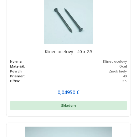
Klinec oceľový - 40 x 2.5
Norma:
Klinec oceľový
Materiál:
Oceľ
Povrch:
Zinok biely
Priemer:
40
Dĺžka:
2.5
0,04950
€
Skladom