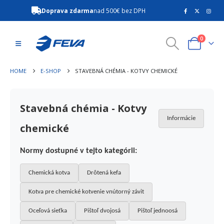
Doprava zdarma
nad 500€ bez DPH
0
HOME
E-SHOP
STAVEBNÁ CHÉMIA - KOTVY CHEMICKÉ
Stavebná chémia - Kotvy
Informácie
chemické
Normy dostupné v tejto kategórii:
Chemická kotva
Drôtená kefa
Kotva pre chemické kotvenie vnútorný závit
Oceľová sieťka
Pištoľ dvojosá
Pištoľ jednoosá