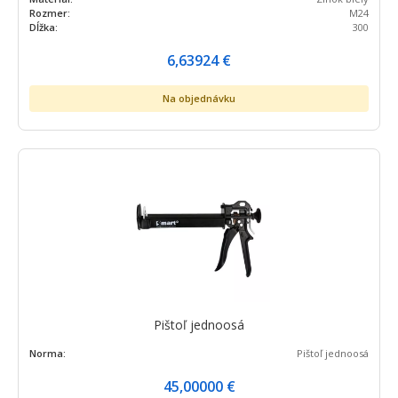
Rozmer:
M24
Dĺžka:
300
6,63924
€
Na objednávku
Pištoľ jednoosá
Norma:
Pištoľ jednoosá
45,00000
€