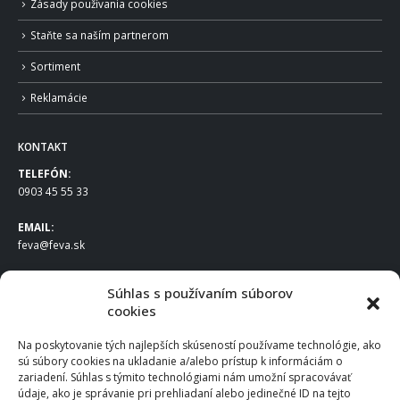
Zásady používania cookies
Staňte sa naším partnerom
Sortiment
Reklamácie
KONTAKT
TELEFÓN:
0903 45 55 33
EMAIL:
feva@feva.sk
SPOLOČNOSŤ
Súhlas s používaním súborov
cookies
FEVA Slovakia SK s.r.o.
Staviteľská ul.
Na poskytovanie tých najlepších skúseností používame technológie, ako
831 04 Bratislava
sú súbory cookies na ukladanie a/alebo prístup k informáciám o
IČO
: 50922688
zariadení. Súhlas s týmito technológiami nám umožní spracovávať
DIČ
: 2120539388
údaje, ako je správanie pri prehliadaní alebo jedinečné ID na tejto