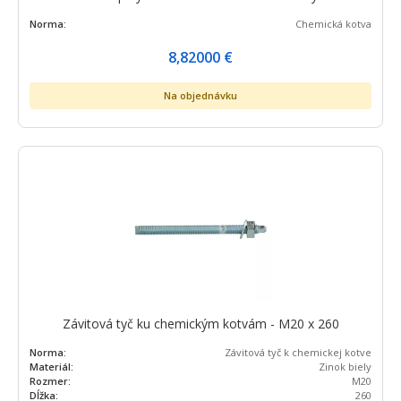
Norma:
Chemická kotva
8,82000
€
Na objednávku
Závitová tyč ku chemickým kotvám - M20 x 260
Norma:
Závitová tyč k chemickej kotve
Materiál:
Zinok biely
Rozmer:
M20
Dĺžka:
260