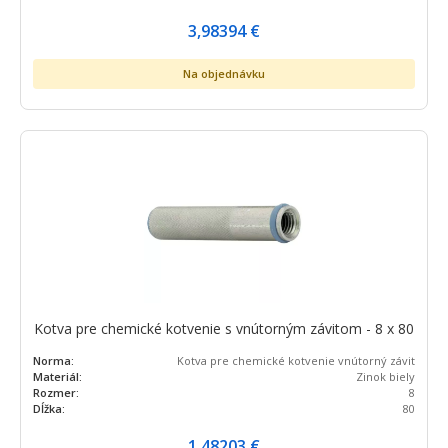
3,98394
€
Na objednávku
Kotva pre chemické kotvenie s vnútorným závitom - 8 x 80
Norma:
Kotva pre chemické kotvenie vnútorný závit
Materiál:
Zinok biely
Rozmer:
8
Dĺžka:
80
1,48203
€