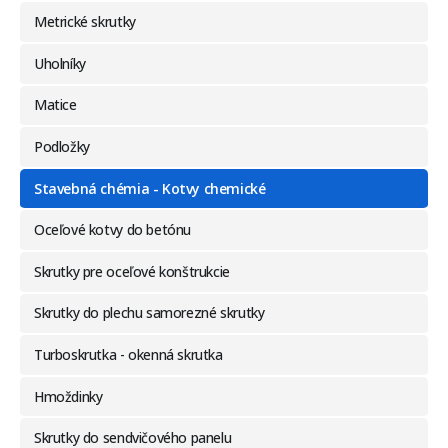
Metrické skrutky
Uholníky
Matice
Podložky
Stavebná chémia - Kotvy chemické
Oceľové kotvy do betónu
Skrutky pre oceľové konštrukcie
Skrutky do plechu samorezné skrutky
Turboskrutka - okenná skrutka
Hmoždinky
Skrutky do sendvičového panelu