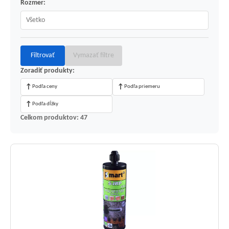
Rozmer:
Filtrovať
Vymazať filtre
Zoradiť produkty:
↑
↑
Podľa ceny
Podľa priemeru
↑
Podľa dĺžky
Celkom produktov: 47