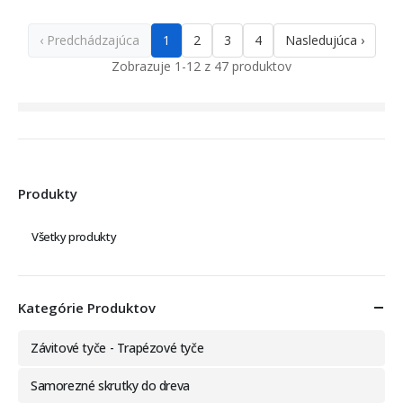
‹ Predchádzajúca
1
2
3
4
Nasledujúca ›
Zobrazuje 1-12 z 47 produktov
Produkty
Všetky produkty
Kategórie Produktov
Závitové tyče - Trapézové tyče
Samorezné skrutky do dreva