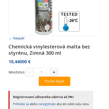
← Naspäť
Chemická vinylesterová malta bez
styrénu, Zimná 300 ml
10,44000
€
−
+
Množstvo:
Poslať dopyt
Registrovaní užívatelia ušetria až 3%!
Prihláste sa
alebo
zaregistrujte
aby ste videli vašu cenu.