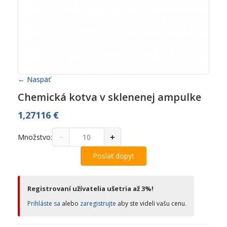
← Naspäť
Chemická kotva v sklenenej ampulke
1,27116
€
−
+
Množstvo:
Poslať dopyt
Registrovaní užívatelia ušetria až 3%!
Prihláste sa
alebo
zaregistrujte
aby ste videli vašu cenu.