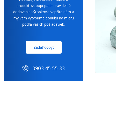
produktov, poprípade pravidelné
dodávanie výrobkov? Napíšte nám a
my vám vytvoríme ponuku na mieru
podľa vašich požiadaviek.
Zadať dopyt
0903 45 55 33