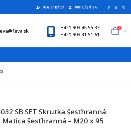
REGISTRÁCIA
PRIHLÁSIŤ SA
+421 903 45 55 33
0
feva@feva.sk
+421 903 31 51 61
95
4032 SB SET Skrutka šesťhranná
+ Matica šesťhranná – M20 x 95