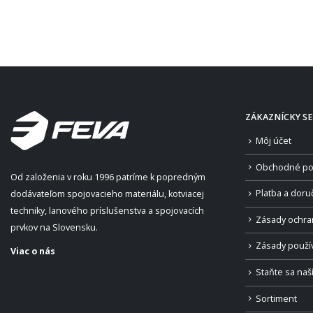
ZÁKAZNÍCKY SE
Môj účet
Obchodné po
Od založenia v roku 1996 patríme k popredným
Platba a doru
dodávateľom spojovacieho materiálu, kotviacej
techniky, lanového príslušenstva a spojovacích
Zásady ochra
prvkov na Slovensku.
Zásady použí
Viac o nás
Staňte sa na
Sortiment