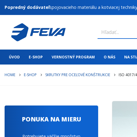
Popredný dodávateľ
spojovacieho materiálu a kotviacej technik
ÚVOD
E-SHOP
VERNOSTNÝ PROGRAM
O NÁS
NA ST
HOME
E-SHOP
SKRUTKY PRE OCEĽOVÉ KONŠTRUKCIE
ISO 4017/
PONUKA NA MIERU
Potrebujete väčšie množstvo