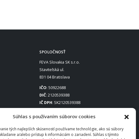
SPOLOČNOSŤ
FEVA Slovakia SK s.r.o.
Staviteľská ul.
831 04 Bratislava
IČO
: 50922688
DIČ
: 2120539388
IČ DPH
: SK2120539388
Otváracie hodiny
:
Súhlas s používaním súborov cookies
Po – Pia: 8:00 – 16:30
anie tých najlepších skúseností používame technológie, ako sú súbory
ukladanie a/alebo prístup k informáciám o zariadení. Súhlas s týmito