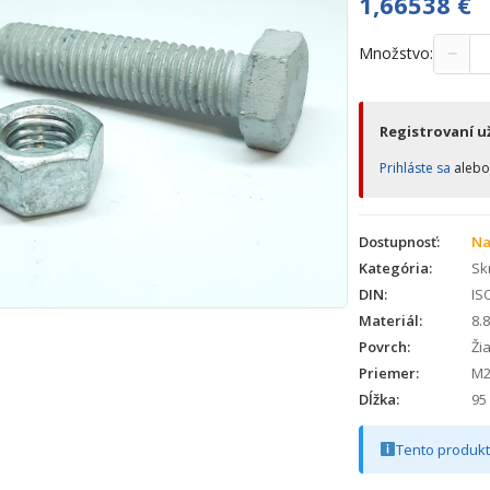
1,66538
€
−
Množstvo:
Registrovaní už
Prihláste sa
aleb
Dostupnosť:
Na
Kategória:
Skr
DIN:
ISO
Materiál:
8.8
Povrch:
Ži
Priemer:
M2
Dĺžka:
95
Tento produkt 