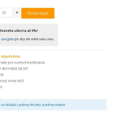
+
Poslať dopyt
ívatelia ušetria až 3%!
o
zaregistrujte
aby ste videli vašu cenu.
 objednávku
utky pre oceľové konštrukcie
 4017/4032 SB SET
/8
arový zinok HDG
0
sa skladá z jednej skrutky a jednej matice.