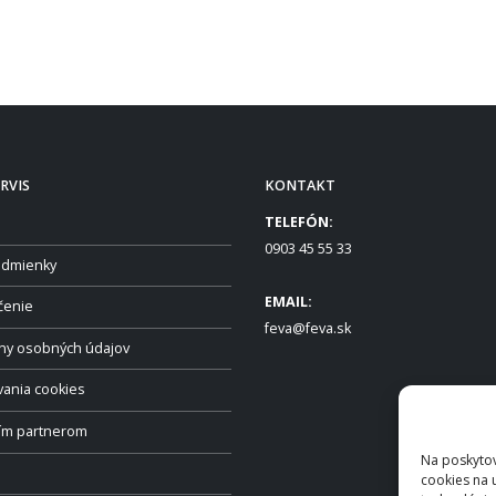
RVIS
KONTAKT
TELEFÓN:
0903 45 55 33
dmienky
EMAIL:
čenie
feva@feva.sk
ny osobných údajov
vania cookies
ším partnerom
Na poskytov
cookies na 