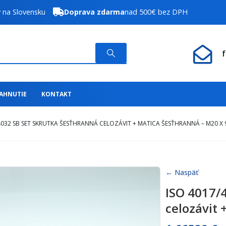
y na Slovensku
Doprava zdarma
nad 500€ bez DPH
IAHNUTIE
KONTAKT
4032 SB SET SKRUTKA ŠESŤHRANNÁ CELOZÁVIT + MATICA ŠESŤHRANNÁ – M20 X 
← Naspäť
ISO 4017/
celozávit 