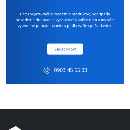
Potrebujete väčšie množstvo produktov, poprípade
pravidelné dodávanie výrobkov? Napíšte nám a my vám
vytvoríme ponuku na mieru podľa vašich požiadaviek.
Zadať dopyt
0903 45 55 33