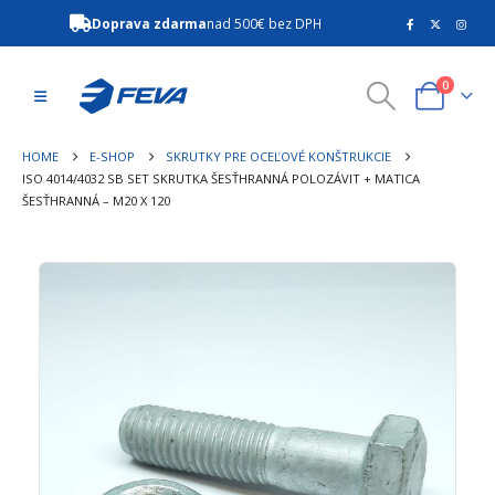
Doprava zdarma
nad 500€ bez DPH
0
HOME
E-SHOP
SKRUTKY PRE OCEĽOVÉ KONŠTRUKCIE
ISO 4014/4032 SB SET SKRUTKA ŠESŤHRANNÁ POLOZÁVIT + MATICA
ŠESŤHRANNÁ – M20 X 120