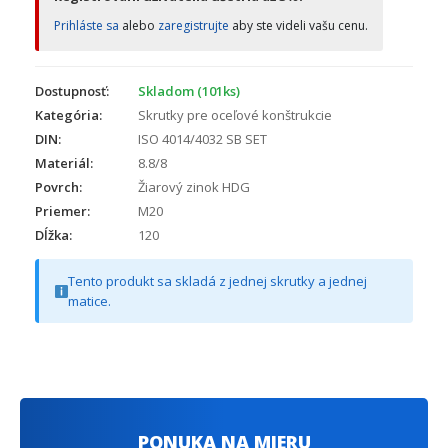
Prihláste sa
alebo
zaregistrujte
aby ste videli vašu cenu.
Dostupnosť:
Skladom (101ks)
Kategória:
Skrutky pre oceľové konštrukcie
DIN:
ISO 4014/4032 SB SET
Materiál:
8.8/8
Povrch:
Žiarový zinok HDG
Priemer:
M20
Dĺžka:
120
Tento produkt sa skladá z jednej skrutky a jednej
matice.
PONUKA NA MIERU