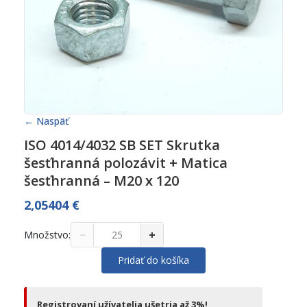
← Naspäť
ISO 4014/4032 SB SET Skrutka
šesťhranná polozávit + Matica
šesťhranná – M20 x 120
2,05404
€
−
+
Množstvo:
Pridať do košíka
Registrovaní užívatelia ušetria až 3%!