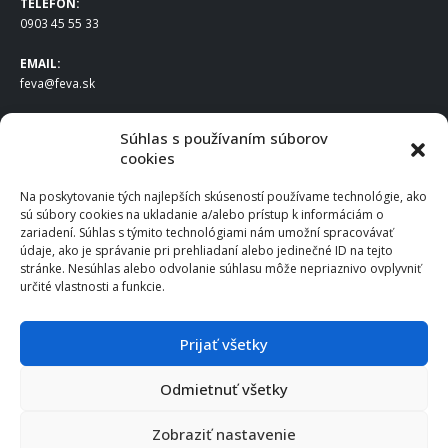
TELEFÓN:
0903 45 55 33
EMAIL:
feva@feva.sk
SPOLOČNOSŤ
Súhlas s používaním súborov
cookies
FEVA Slovakia SK s.r.o.
Staviteľská ul.
Na poskytovanie tých najlepších skúseností používame technológie, ako
831 04 Bratislava
sú súbory cookies na ukladanie a/alebo prístup k informáciám o
IČO
: 50922688
zariadení. Súhlas s týmito technológiami nám umožní spracovávať
DIČ
: 2120539388
údaje, ako je správanie pri prehliadaní alebo jedinečné ID na tejto
stránke. Nesúhlas alebo odvolanie súhlasu môže nepriaznivo ovplyvniť
IČ DPH
: SK2120539388
určité vlastnosti a funkcie.
Otváracie hodiny
:
Po – Pia: 8:00 – 16:30
Prijať všetky
Odmietnuť všetky
© 2025 FEVA Slovakia SK s.r.o., všetky práva vyhradené.
Zobraziť nastavenie