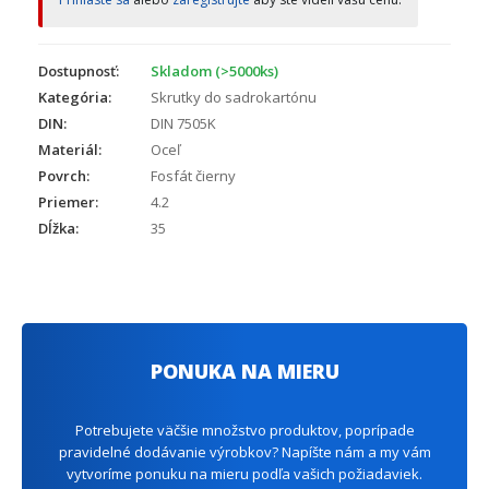
Dostupnosť:
Skladom (>5000ks)
Kategória:
Skrutky do sadrokartónu
DIN:
DIN 7505K
Materiál:
Oceľ
Povrch:
Fosfát čierny
Priemer:
4.2
Dĺžka:
35
PONUKA NA MIERU
Potrebujete väčšie množstvo produktov, poprípade
pravidelné dodávanie výrobkov? Napíšte nám a my vám
vytvoríme ponuku na mieru podľa vašich požiadaviek.