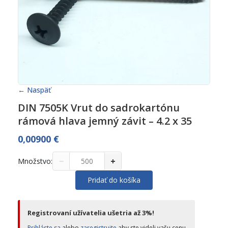
← Naspäť
DIN 7505K Vrut do sadrokartónu
rámová hlava jemný závit – 4.2 x 35
0,00900
€
−
+
Množstvo:
Pridať do košíka
Registrovaní užívatelia ušetria až 3%!
Prihláste sa
alebo
zaregistrujte
aby ste videli vašu cenu.