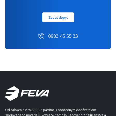
Zadať dopyt
0903 45 55 33
Od založenia v roku 1996 patríme k popredným dodávateľom
spojovacieho materiálu, kotviacej techniky, lanového príslušenstva a