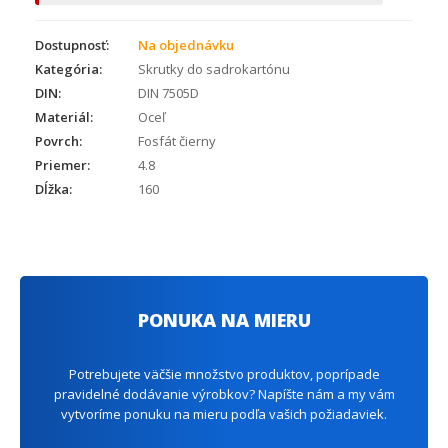
Dostupnosť:
Na objednávku
Kategória:
Skrutky do sadrokartónu
DIN:
DIN 7505D
Materiál:
Oceľ
Povrch:
Fosfát čierny
Priemer:
4.8
Dĺžka:
160
PONUKA NA MIERU
Potrebujete väčšie množstvo produktov, poprípade
pravidelné dodávanie výrobkov? Napíšte nám a my vám
vytvoríme ponuku na mieru podľa vašich požiadaviek.