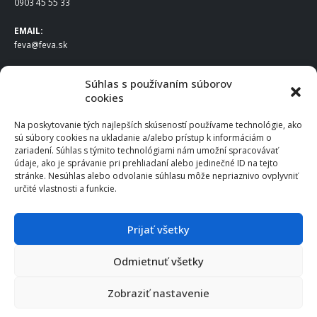
0903 45 55 33
EMAIL:
feva@feva.sk
SPOLOČNOSŤ
Súhlas s používaním súborov
cookies
FEVA Slovakia SK s.r.o.
Staviteľská ul.
Na poskytovanie tých najlepších skúseností používame technológie, ako
831 04 Bratislava
sú súbory cookies na ukladanie a/alebo prístup k informáciám o
IČO
: 50922688
zariadení. Súhlas s týmito technológiami nám umožní spracovávať
DIČ
: 2120539388
údaje, ako je správanie pri prehliadaní alebo jedinečné ID na tejto
stránke. Nesúhlas alebo odvolanie súhlasu môže nepriaznivo ovplyvniť
IČ DPH
: SK2120539388
určité vlastnosti a funkcie.
Otváracie hodiny
:
Po – Pia: 8:00 – 16:30
Prijať všetky
Odmietnuť všetky
© 2025 FEVA Slovakia SK s.r.o., všetky práva vyhradené.
Zobraziť nastavenie