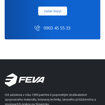
Zadať dopyt
0903 45 55 33
Od založenia v roku 1996 patríme k popredným dodávateľom
spojovacieho materiálu, kotviacej techniky, lanového príslušenstva a
spojovacích prvkov na Slovensku.