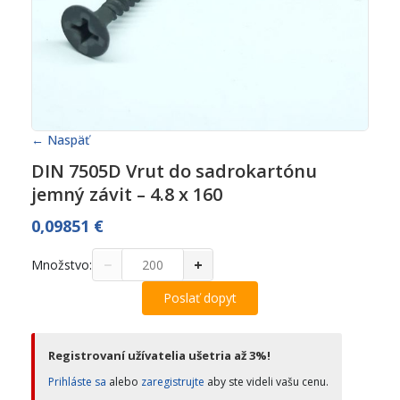
← Naspäť
DIN 7505D Vrut do sadrokartónu
jemný závit – 4.8 x 160
0,09851
€
−
+
Množstvo:
Poslať dopyt
Registrovaní užívatelia ušetria až 3%!
Prihláste sa
alebo
zaregistrujte
aby ste videli vašu cenu.