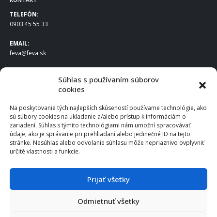
TELEFÓN:
0903 45 55 33
EMAIL:
feva@feva.sk
SPOLOČNOSŤ
Súhlas s používaním súborov
cookies
FEVA Slovakia SK s.r.o.
Staviteľská ul.
Na poskytovanie tých najlepších skúseností používame technológie, ako
831 04 Bratislava
sú súbory cookies na ukladanie a/alebo prístup k informáciám o
IČO
: 50922688
zariadení. Súhlas s týmito technológiami nám umožní spracovávať
DIČ
: 2120539388
údaje, ako je správanie pri prehliadaní alebo jedinečné ID na tejto
stránke. Nesúhlas alebo odvolanie súhlasu môže nepriaznivo ovplyvniť
IČ DPH
: SK2120539388
určité vlastnosti a funkcie.
Otváracie hodiny
:
Po – Pia: 8:00 – 16:30
Prijať všetky
Odmietnuť všetky
© 2025 FEVA Slovakia SK s.r.o., všetky práva vyhradené.