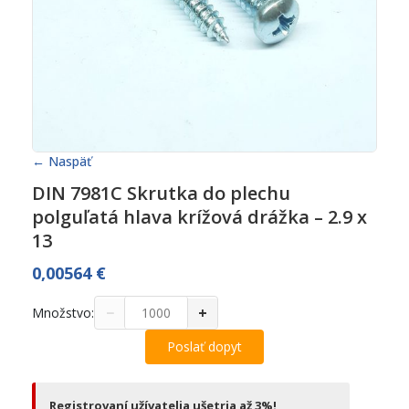
← Naspäť
DIN 7981C Skrutka do plechu
polguľatá hlava krížová drážka – 2.9 x
13
0,00564
€
−
+
Množstvo:
Poslať dopyt
Registrovaní užívatelia ušetria až 3%!