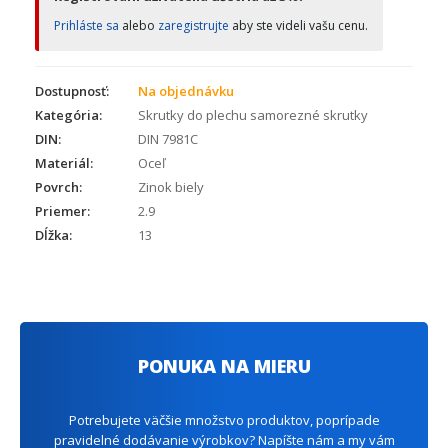
Prihláste sa
alebo
zaregistrujte
aby ste videli vašu cenu.
Dostupnosť:
Na objednávku
Kategória:
Skrutky do plechu samorezné skrutky
DIN:
DIN 7981C
Materiál:
Oceľ
Povrch:
Zinok biely
Priemer:
2.9
Dĺžka:
13
PONUKA NA MIERU
Potrebujete väčšie množstvo produktov, poprípade
pravidelné dodávanie výrobkov? Napíšte nám a my vám