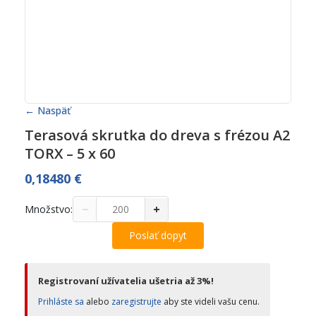
← Naspäť
Terasová skrutka do dreva s frézou A2
TORX – 5 x 60
0,18480
€
−
+
Množstvo:
Poslať dopyt
Registrovaní užívatelia ušetria až 3%!
Prihláste sa
alebo
zaregistrujte
aby ste videli vašu cenu.