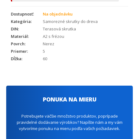
Dostupnosť:
Na objednávku
Kategória:
Samorezné skrutky do dreva
DIN:
Terasová skrutka
Materiál:
A2 s frézou
Povrch:
Nerez
Priemer:
5
Dĺžka:
60
PONUKA NA MIERU
Potrebujete väčšie množstvo produktov, poprípade
pravidelné dodávanie výrobkov? Napíšte nám a my vám
vytvoríme ponuku na mieru podľa vašich požiadaviek.