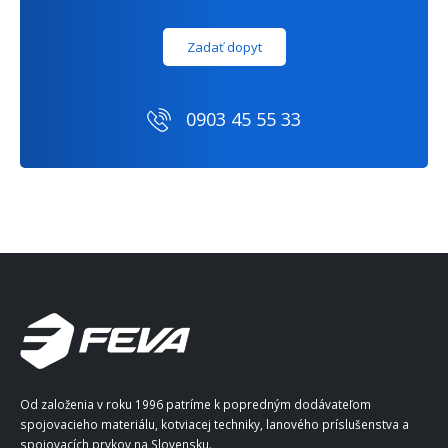
Zadať dopyt
0903 45 55 33
Od založenia v roku 1996 patríme k popredným dodávateľom
spojovacieho materiálu, kotviacej techniky, lanového príslušenstva a
spojovacích prvkov na Slovensku.