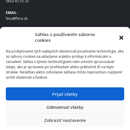
0903 45 55 33
EMAIL:
feva@feva.sk
SPOLOČNOSŤ
Súhlas s používaním súborov
cookies
FEVA Slovakia SK s.r.o.
Staviteľská ul.
Na poskytovanie tých najlepších skúseností používame technológie, ako
831 04 Bratislava
sú súbory cookies na ukladanie a/alebo prístup k informáciám o
IČO
: 50922688
zariadení. Súhlas s týmito technológiami nám umožní spracovávať
DIČ
: 2120539388
údaje, ako je správanie pri prehliadaní alebo jedinečné ID na tejto
stránke. Nesúhlas alebo odvolanie súhlasu môže nepriaznivo ovplyvniť
IČ DPH
: SK2120539388
určité vlastnosti a funkcie.
Otváracie hodiny
:
Po – Pia: 8:00 – 16:30
Prijať všetky
Odmietnuť všetky
© 2025 FEVA Slovakia SK s.r.o., všetky práva vyhradené.
Zobraziť nastavenie