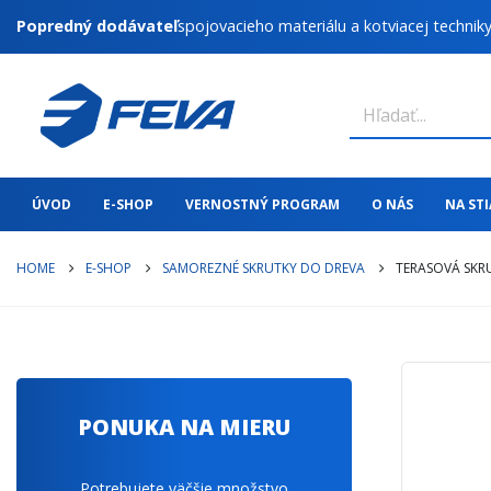
Popredný dodávateľ
spojovacieho materiálu a kotviacej technik
ÚVOD
E-SHOP
VERNOSTNÝ PROGRAM
O NÁS
NA ST
HOME
E-SHOP
SAMOREZNÉ SKRUTKY DO DREVA
TERASOVÁ SKRU
PONUKA NA MIERU
Potrebujete väčšie množstvo