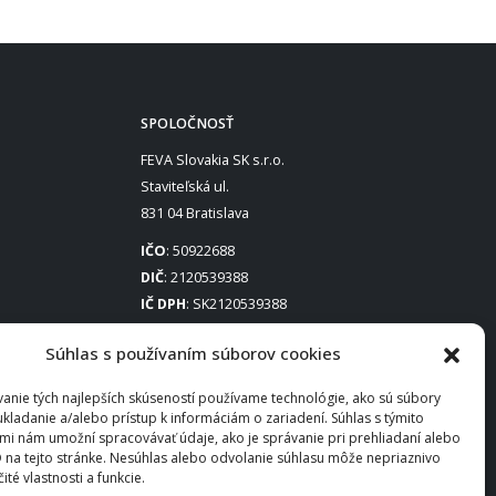
SPOLOČNOSŤ
FEVA Slovakia SK s.r.o.
Staviteľská ul.
831 04 Bratislava
IČO
: 50922688
DIČ
: 2120539388
IČ DPH
: SK2120539388
Otváracie hodiny
:
Súhlas s používaním súborov cookies
Po – Pia: 8:00 – 16:30
anie tých najlepších skúseností používame technológie, ako sú súbory
ukladanie a/alebo prístup k informáciám o zariadení. Súhlas s týmito
mi nám umožní spracovávať údaje, ako je správanie pri prehliadaní alebo
D na tejto stránke. Nesúhlas alebo odvolanie súhlasu môže nepriaznivo
čité vlastnosti a funkcie.