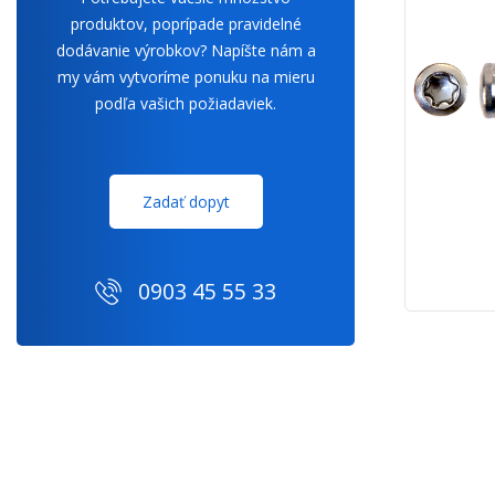
produktov, poprípade pravidelné
dodávanie výrobkov? Napíšte nám a
my vám vytvoríme ponuku na mieru
podľa vašich požiadaviek.
Zadať dopyt
0903 45 55 33