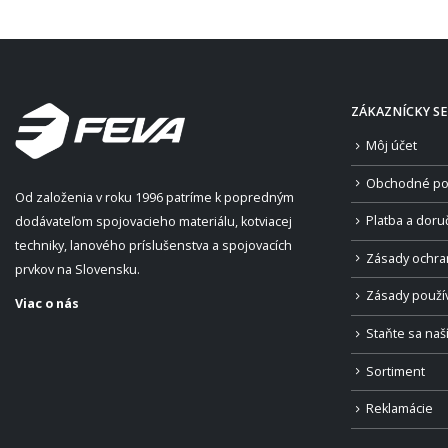
ZÁKAZNÍCKY SE
Môj účet
Obchodné po
Od založenia v roku 1996 patríme k popredným
Platba a doru
dodávateľom spojovacieho materiálu, kotviacej
techniky, lanového príslušenstva a spojovacích
Zásady ochra
prvkov na Slovensku.
Zásady použí
Viac o nás
Staňte sa na
Sortiment
Reklamácie