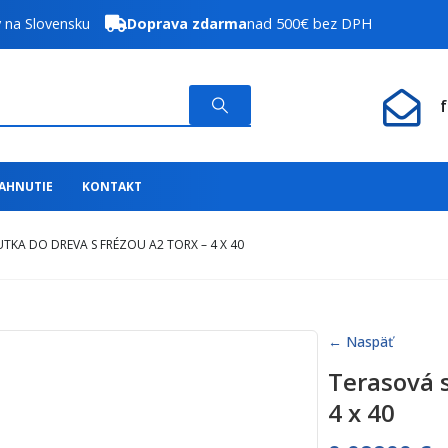
y na Slovensku
Doprava zdarma
nad 500€ bez DPH
IAHNUTIE
KONTAKT
TKA DO DREVA S FRÉZOU A2 TORX – 4 X 40
← Naspäť
Terasová 
4 x 40