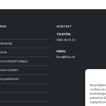
RVIS
KONTAKT
TELEFÓN:
0903 45 55 33
dmienky
EMAIL:
čenie
feva@feva.sk
ny osobných údajov
vania cookies
ším partnerom
Na poskytov
cookies na 
technológia
jedinečné I
ovplyvniť ur