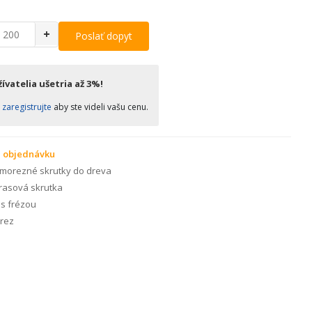
+
Poslať dopyt
ívatelia ušetria až 3%!
o
zaregistrujte
aby ste videli vašu cenu.
 objednávku
morezné skrutky do dreva
rasová skrutka
s frézou
rez