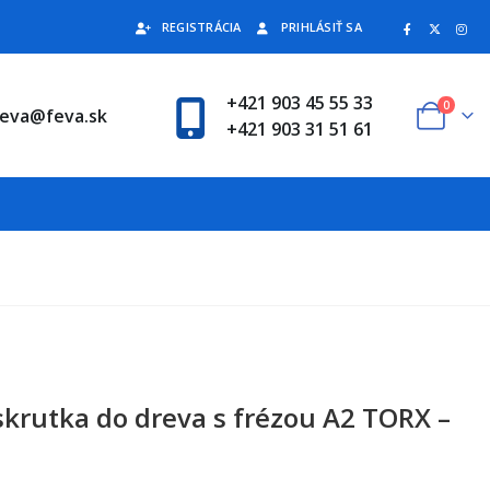
REGISTRÁCIA
PRIHLÁSIŤ SA
+421 903 45 55 33
0
feva@feva.sk
+421 903 31 51 61
skrutka do dreva s frézou A2 TORX –