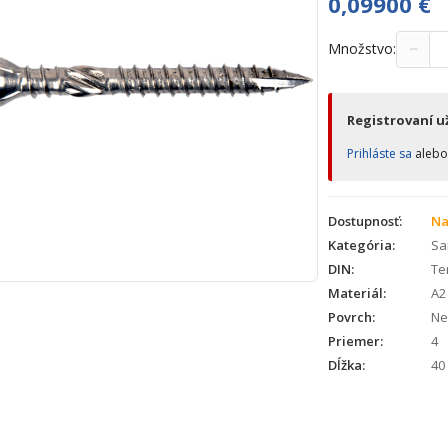
0,09900
€
−
Množstvo:
Registrovaní už
Prihláste sa
aleb
Dostupnosť:
Na
Kategória:
Sa
DIN:
Te
Materiál:
A2 
Povrch:
Ne
Priemer:
4
Dĺžka:
40