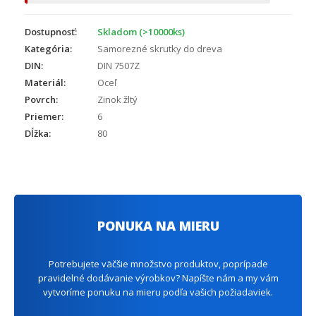
Dostupnosť:
Skladom (>10000ks)
Kategória:
Samorezné skrutky do dreva
DIN:
DIN 7507Z
Materiál:
Oceľ
Povrch:
Zinok žltý
Priemer:
6
Dĺžka:
80
PONUKA NA MIERU
Potrebujete väčšie množstvo produktov, poprípade
pravidelné dodávanie výrobkov? Napíšte nám a my vám
vytvoríme ponuku na mieru podľa vašich požiadaviek.