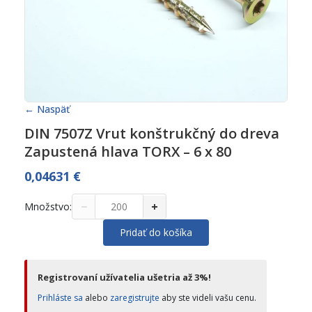
← Naspäť
DIN 7507Z Vrut konštrukčný do dreva
Zapustená hlava TORX – 6 x 80
0,04631
€
−
+
Množstvo:
Pridať do košíka
Registrovaní užívatelia ušetria až 3%!
Prihláste sa
alebo
zaregistrujte
aby ste videli vašu cenu.