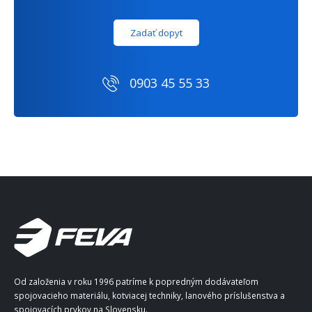
Zadať dopyt
0903 45 55 33
Od založenia v roku 1996 patríme k popredným dodávateľom
spojovacieho materiálu, kotviacej techniky, lanového príslušenstva a
spojovacích prvkov na Slovensku.