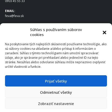
0903 45 55 33
EMAIL:
feva@feva.sk
SPOLOČNOSŤ
Súhlas s používaním súborov
cookies
FEVA Slovakia SK s.r.o.
Staviteľská ul.
Na poskytovanie tých najlepších skúseností používame technológie, ako
831 04 Bratislava
sú súbory cookies na ukladanie a/alebo prístup k informáciám o
IČO
: 50922688
zariadení. Súhlas s týmito technológiami nám umožní spracovávať
DIČ
: 2120539388
údaje, ako je správanie pri prehliadaní alebo jedinečné ID na tejto
stránke. Nesúhlas alebo odvolanie súhlasu môže nepriaznivo ovplyvniť
IČ DPH
: SK2120539388
určité vlastnosti a funkcie.
Otváracie hodiny
:
Po – Pia: 8:00 – 16:30
Prijať všetky
Odmietnuť všetky
© 2025 FEVA Slovakia SK s.r.o., všetky práva vyhradené.
Zobraziť nastavenie