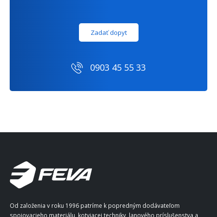
Zadať dopyt
0903 45 55 33
Od založenia v roku 1996 patríme k popredným dodávateľom
spojovacieho materiálu, kotviacej techniky, lanového príslušenstva a