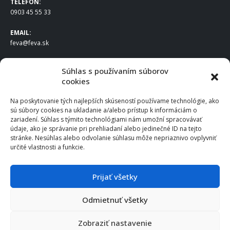
TELEFÓN:
0903 45 55 33
EMAIL:
feva@feva.sk
SPOLOČNOSŤ
Súhlas s používaním súborov
cookies
FEVA Slovakia SK s.r.o.
Staviteľská ul.
Na poskytovanie tých najlepších skúseností používame technológie, ako
831 04 Bratislava
sú súbory cookies na ukladanie a/alebo prístup k informáciám o
IČO
: 50922688
zariadení. Súhlas s týmito technológiami nám umožní spracovávať
DIČ
: 2120539388
údaje, ako je správanie pri prehliadaní alebo jedinečné ID na tejto
stránke. Nesúhlas alebo odvolanie súhlasu môže nepriaznivo ovplyvniť
IČ DPH
: SK2120539388
určité vlastnosti a funkcie.
Otváracie hodiny
:
Po – Pia: 8:00 – 16:30
Prijať všetky
Odmietnuť všetky
© 2025 FEVA Slovakia SK s.r.o., všetky práva vyhradené.
Zobraziť nastavenie