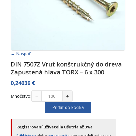
← Naspäť
DIN 7507Z Vrut konštrukčný do dreva
Zapustená hlava TORX – 6 x 300
0,24036
€
−
+
Množstvo:
Pridať do košíka
Registrovaní užívatelia ušetria až 3%!
Prihláste sa
alebo
zaregistrujte
aby ste videli vašu cenu.