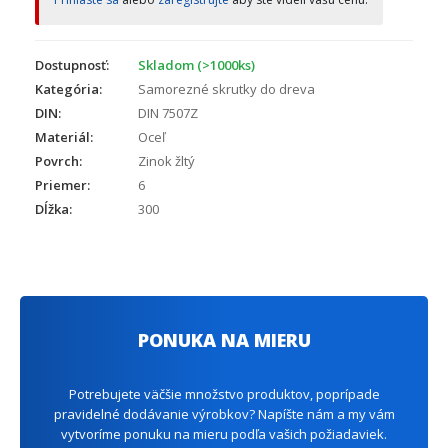
Dostupnosť:
Skladom (>1000ks)
Kategória:
Samorezné skrutky do dreva
DIN:
DIN 7507Z
Materiál:
Oceľ
Povrch:
Zinok žltý
Priemer:
6
Dĺžka:
300
PONUKA NA MIERU
Potrebujete väčšie množstvo produktov, poprípade
pravidelné dodávanie výrobkov? Napíšte nám a my vám
vytvoríme ponuku na mieru podľa vašich požiadaviek.