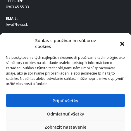
TELEFÓN:
0903 45 55 33
EMAIL:
feva@feva.sk
SPOLOČNOSŤ
Súhlas s používaním súborov
cookies
FEVA Slovakia SK s.r.o.
Staviteľská ul.
Na poskytovanie tých najlepších skúseností používame technológie, ako
831 04 Bratislava
sú súbory cookies na ukladanie a/alebo prístup k informáciám o
IČO
: 50922688
zariadení. Súhlas s týmito technológiami nám umožní spracovávať
DIČ
: 2120539388
údaje, ako je správanie pri prehliadaní alebo jedinečné ID na tejto
stránke. Nesúhlas alebo odvolanie súhlasu môže nepriaznivo ovplyvniť
IČ DPH
: SK2120539388
určité vlastnosti a funkcie.
Otváracie hodiny
:
Po – Pia: 8:00 – 16:30
Prijať všetky
Odmietnuť všetky
© 2025 FEVA Slovakia SK s.r.o., všetky práva vyhradené.
Zobraziť nastavenie