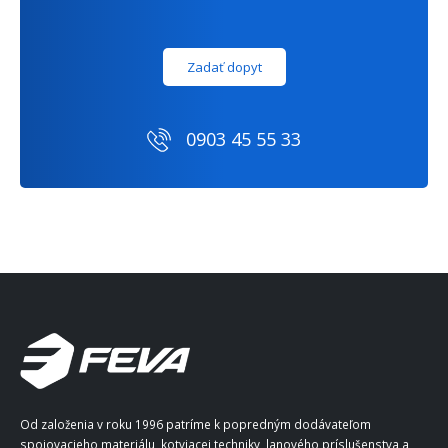
Zadať dopyt
0903 45 55 33
Od založenia v roku 1996 patríme k popredným dodávateľom
spojovacieho materiálu, kotviacej techniky, lanového príslušenstva a