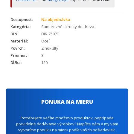
Dostupnosť:
Na objednávku
Kategória:
Samorezné skrutky do dreva
DIN:
DIN 7507T
Materiál:
Oceľ
Povrch:
Zinok žltý
Priemer:
8
Dĺžka:
120
PONUKA NA MIERU
Potrebujete väčšie množstvo produktov, poprípade
pravidelné dodávanie výrobkov? Napíšte nám a my vám
vytvoríme ponuku na mieru podľa vašich požiadaviek.