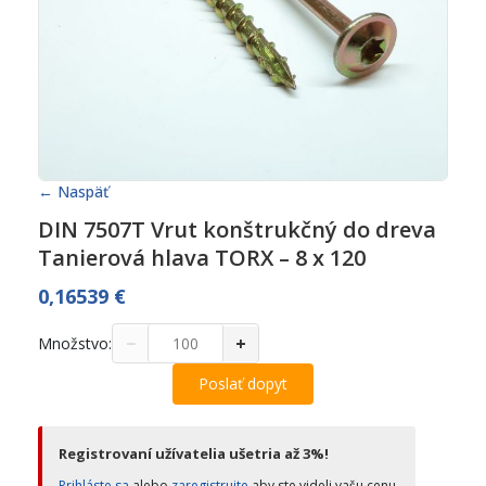
← Naspäť
DIN 7507T Vrut konštrukčný do dreva
Tanierová hlava TORX – 8 x 120
0,16539
€
−
+
Množstvo:
Poslať dopyt
Registrovaní užívatelia ušetria až 3%!
Prihláste sa
alebo
zaregistrujte
aby ste videli vašu cenu.