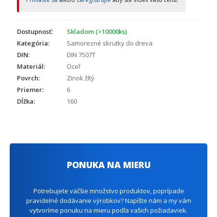
Dostupnosť:
Skladom (>10000ks)
Kategória:
Samorezné skrutky do dreva
DIN:
DIN 7507T
Materiál:
Oceľ
Povrch:
Zinok žltý
Priemer:
6
Dĺžka:
160
PONUKA NA MIERU
Potrebujete väčšie množstvo produktov, poprípade
pravidelné dodávanie výrobkov? Napíšte nám a my vám
vytvoríme ponuku na mieru podľa vašich požiadaviek.