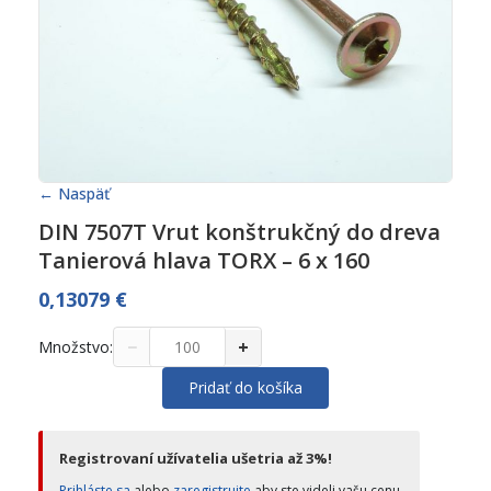
← Naspäť
DIN 7507T Vrut konštrukčný do dreva
Tanierová hlava TORX – 6 x 160
0,13079
€
−
+
Množstvo:
Pridať do košíka
Registrovaní užívatelia ušetria až 3%!
Prihláste sa
alebo
zaregistrujte
aby ste videli vašu cenu.