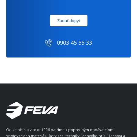
Zadať dopyt
0903 45 55 33
Od založenia v roku 1996 patríme k popredným dodávateľom
spojovacieho materiálu, kotviacej techniky, lanového príslušenstva a