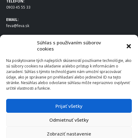
TELEFÓN:
0903 45 55 33
EMAIL:
feva@feva.sk
SPOLOČNOSŤ
Súhlas s používaním súborov
cookies
FEVA Slovakia SK s.r.o.
Staviteľská ul.
Na poskytovanie tých najlepších skúseností používame technológie, ako
831 04 Bratislava
sú súbory cookies na ukladanie a/alebo prístup k informáciám o
IČO
: 50922688
zariadení. Súhlas s týmito technológiami nám umožní spracovávať
DIČ
: 2120539388
údaje, ako je správanie pri prehliadaní alebo jedinečné ID na tejto
stránke. Nesúhlas alebo odvolanie súhlasu môže nepriaznivo ovplyvniť
IČ DPH
: SK2120539388
určité vlastnosti a funkcie.
Otváracie hodiny
:
Po – Pia: 8:00 – 16:30
Prijať všetky
Odmietnuť všetky
© 2025 FEVA Slovakia SK s.r.o., všetky práva vyhradené.
Zobraziť nastavenie