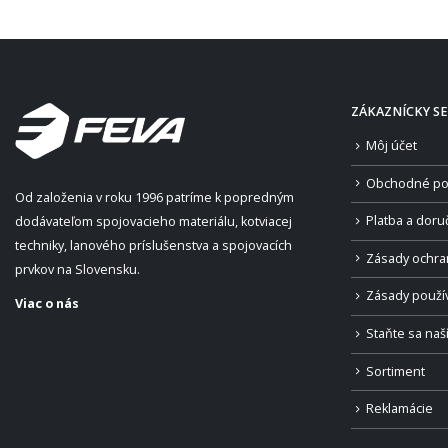
ZÁKAZNÍCKY SE
Môj účet
Obchodné po
Od založenia v roku 1996 patríme k popredným
Platba a doru
dodávateľom spojovacieho materiálu, kotviacej
techniky, lanového príslušenstva a spojovacích
Zásady ochra
prvkov na Slovensku.
Zásady použí
Viac o nás
Staňte sa na
Sortiment
Reklamácie