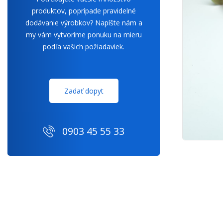
produktov, poprípade pravidelné
dodávanie výrobkov? Napíšte nám a
my vám vytvoríme ponuku na mieru
podľa vašich požiadaviek.
Zadať dopyt
0903 45 55 33