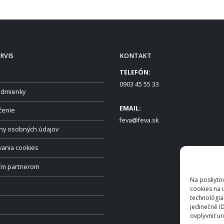
RVIS
KONTAKT
TELEFÓN:
0903 45 55 33
dmienky
EMAIL:
čenie
feva@feva.sk
ny osobných údajov
vania cookies
ším partnerom
Na poskytov
cookies na 
technológia
jedinečné I
ovplyvniť ur