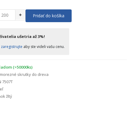
+
Pridať do košíka
ívatelia ušetria až 3%!
o
zaregistrujte
aby ste videli vašu cenu.
ladom (>50000ks)
morezné skrutky do dreva
N 7507T
eľ
ok žltý