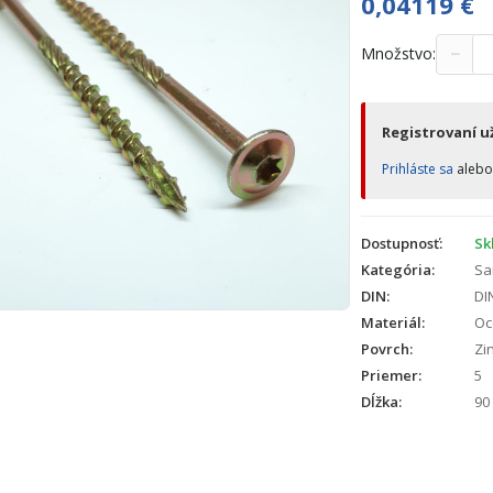
0,04119
€
−
Množstvo:
Registrovaní už
Prihláste sa
aleb
Dostupnosť:
Sk
Kategória:
Sa
DIN:
DI
Materiál:
Oc
Povrch:
Zin
Priemer:
5
Dĺžka:
90