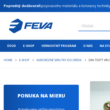
Popredný dodávateľ
spojovacieho materiálu a kotviacej technik
ÚVOD
E-SHOP
VERNOSTNÝ PROGRAM
O NÁS
NA ST
HOME
E-SHOP
SAMOREZNÉ SKRUTKY DO DREVA
DIN 7507T VRU
PONUKA NA MIERU
Potrebujete väčšie množstvo