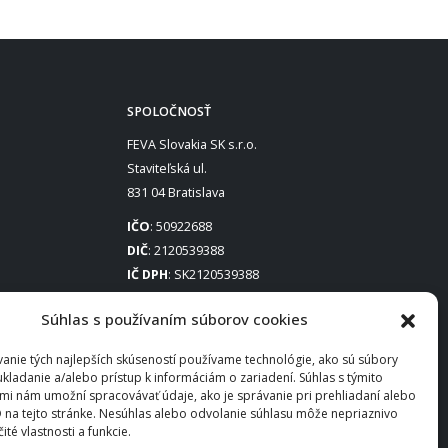
SPOLOČNOSŤ
FEVA Slovakia SK s.r.o.
Staviteľská ul.
831 04 Bratislava
IČO
: 50922688
DIČ
: 2120539388
IČ DPH
: SK2120539388
Otváracie hodiny
:
Súhlas s používaním súborov cookies
Po – Pia: 8:00 – 16:30
anie tých najlepších skúseností používame technológie, ako sú súbory
ukladanie a/alebo prístup k informáciám o zariadení. Súhlas s týmito
mi nám umožní spracovávať údaje, ako je správanie pri prehliadaní alebo
D na tejto stránke. Nesúhlas alebo odvolanie súhlasu môže nepriaznivo
čité vlastnosti a funkcie.