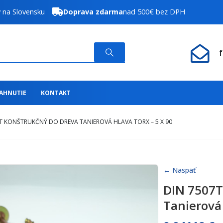
y na Slovensku
Doprava zdarma
nad 500€ bez DPH
IAHNUTIE
KONTAKT
T KONŠTRUKČNÝ DO DREVA TANIEROVÁ HLAVA TORX – 5 X 90
← Naspäť
DIN 7507T
Tanierová 