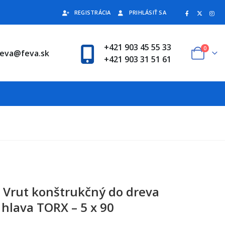
REGISTRÁCIA
PRIHLÁSIŤ SA
+421 903 45 55 33
0
feva@feva.sk
+421 903 31 51 61
 Vrut konštrukčný do dreva
hlava TORX – 5 x 90