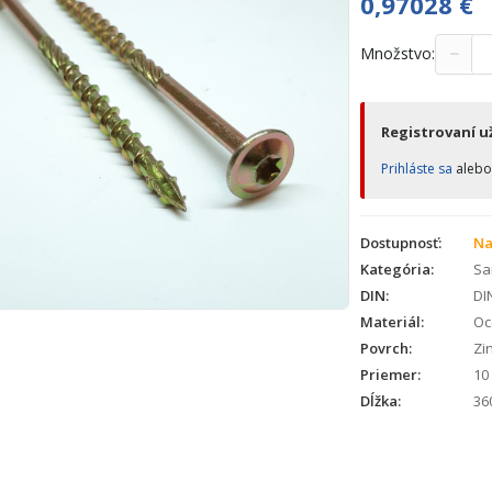
0,97028
€
−
Množstvo:
Registrovaní už
Prihláste sa
aleb
Dostupnosť:
Na
Kategória:
Sa
DIN:
DI
Materiál:
Oc
Povrch:
Zin
Priemer:
10
Dĺžka:
36