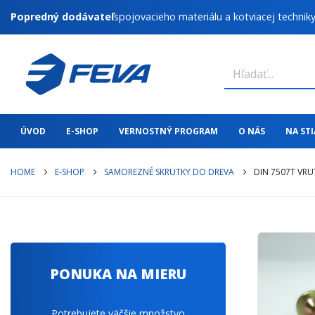
Popredný dodávateľ
spojovacieho materiálu a kotviacej technik
ÚVOD
E-SHOP
VERNOSTNÝ PROGRAM
O NÁS
NA ST
HOME
E-SHOP
SAMOREZNÉ SKRUTKY DO DREVA
DIN 7507T VRU
PONUKA NA MIERU
Potrebujete väčšie množstvo