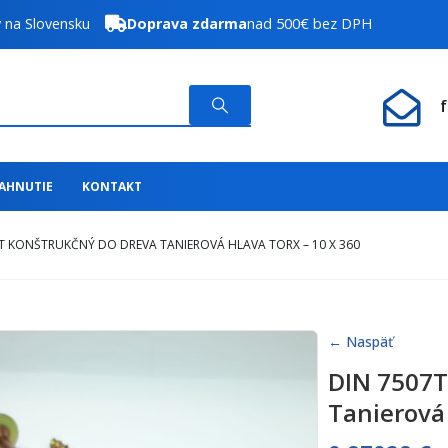
y na Slovensku
Doprava zdarma
nad 500€ bez DPH
IAHNUTIE
KONTAKT
T KONŠTRUKČNÝ DO DREVA TANIEROVÁ HLAVA TORX – 10 X 360
← Naspäť
DIN 7507T
Tanierová