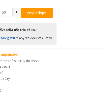
+
Poslať dopyt
ívatelia ušetria až 3%!
o
zaregistrujte
aby ste videli vašu cenu.
 objednávku
morezné skrutky do dreva
N 7507T
eľ
ok žltý
0