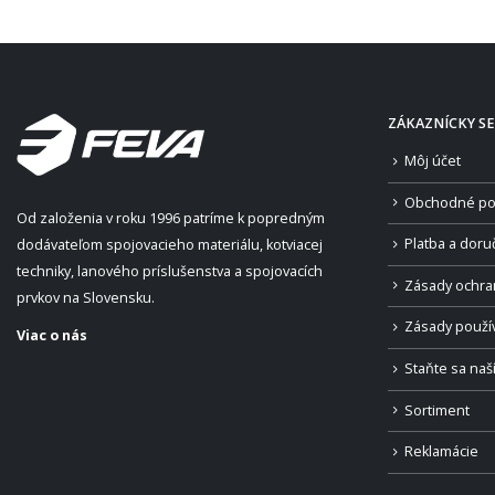
ZÁKAZNÍCKY SE
Môj účet
Obchodné po
Od založenia v roku 1996 patríme k popredným
Platba a doru
dodávateľom spojovacieho materiálu, kotviacej
techniky, lanového príslušenstva a spojovacích
Zásady ochra
prvkov na Slovensku.
Zásady použí
Viac o nás
Staňte sa na
Sortiment
Reklamácie