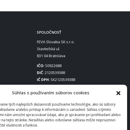
SPOLOČNOSŤ
FEVA Slovakia SK s.r.o.
Staviteľská ul.
831 04 Bratislava
IČO
: 50922688
DIČ
: 2120539388
IČ DPH
: SK2120539388
Otváracie hodiny
:
Súhlas s používaním súborov cookies
Po – Pia: 8:00 – 16:30
anie tých najlepších skúseností používame technológie, ako sú súbory
ukladanie a/alebo prístup k informáciám o zariadení. Súhlas s týmito
mi nám umožní spracovávať údaje, ako je správanie pri prehliadaní alebo
D na tejto stránke. Nesúhlas alebo odvolanie súhlasu môže nepriaznivo
čité vlastnosti a funkcie.