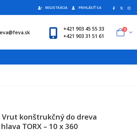
REGISTRÁCIA
PRIHLÁSIŤ SA
+421 903 45 55 33
0
feva@feva.sk
+421 903 31 51 61
 Vrut konštrukčný do dreva
 hlava TORX – 10 x 360