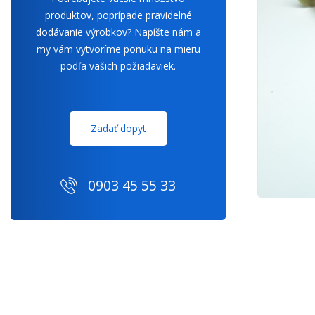
produktov, poprípade pravidelné
dodávanie výrobkov? Napíšte nám a
my vám vytvoríme ponuku na mieru
podľa vašich požiadaviek.
Zadať dopyt
0903 45 55 33