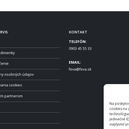
RVIS
KONTAKT
TELEFÓN:
0903 45 55 33
dmienky
EMAIL:
čenie
feva@feva.sk
ny osobných údajov
vania cookies
ším partnerom
Na poskytov
cookies na 
technológia
jedinečné I
ovplyvniť ur