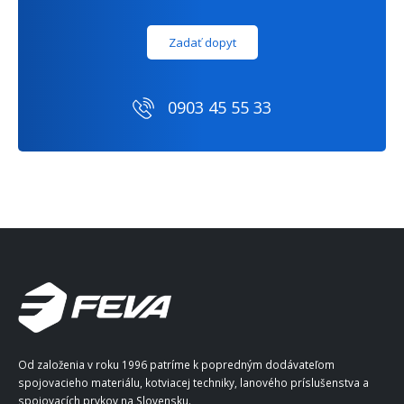
Zadať dopyt
0903 45 55 33
Od založenia v roku 1996 patríme k popredným dodávateľom
spojovacieho materiálu, kotviacej techniky, lanového príslušenstva a
spojovacích prvkov na Slovensku.