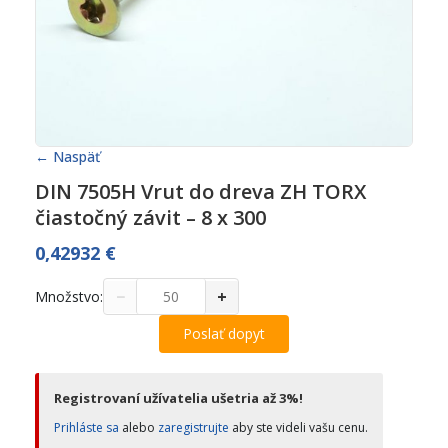
← Naspäť
DIN 7505H Vrut do dreva ZH TORX
čiastočný závit – 8 x 300
0,42932
€
−
+
Množstvo:
Poslať dopyt
Registrovaní užívatelia ušetria až 3%!
Prihláste sa
alebo
zaregistrujte
aby ste videli vašu cenu.