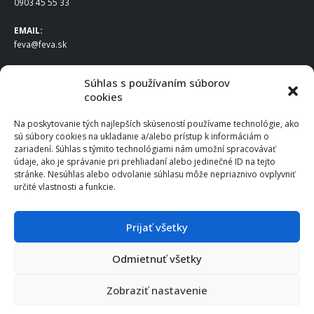
0903 45 55 33
EMAIL:
feva@feva.sk
SPOLOČNOSŤ
Súhlas s používaním súborov
cookies
FEVA Slovakia SK s.r.o.
Staviteľská ul.
Na poskytovanie tých najlepších skúseností používame technológie, ako
831 04 Bratislava
sú súbory cookies na ukladanie a/alebo prístup k informáciám o
IČO
: 50922688
zariadení. Súhlas s týmito technológiami nám umožní spracovávať
DIČ
: 2120539388
údaje, ako je správanie pri prehliadaní alebo jedinečné ID na tejto
stránke. Nesúhlas alebo odvolanie súhlasu môže nepriaznivo ovplyvniť
IČ DPH
: SK2120539388
určité vlastnosti a funkcie.
Otváracie hodiny
:
Po – Pia: 8:00 – 16:30
Prijať všetky
Odmietnuť všetky
© 2025 FEVA Slovakia SK s.r.o., všetky práva vyhradené.
Zobraziť nastavenie