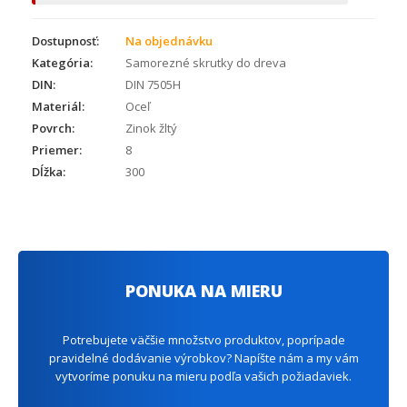
Dostupnosť:
Na objednávku
Kategória:
Samorezné skrutky do dreva
DIN:
DIN 7505H
Materiál:
Oceľ
Povrch:
Zinok žltý
Priemer:
8
Dĺžka:
300
PONUKA NA MIERU
Potrebujete väčšie množstvo produktov, poprípade
pravidelné dodávanie výrobkov? Napíšte nám a my vám
vytvoríme ponuku na mieru podľa vašich požiadaviek.