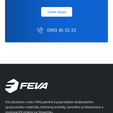
Zadať dopyt
0903 45 55 33
Od založenia v roku 1996 patríme k popredným dodávateľom
spojovacieho materiálu, kotviacej techniky, lanového príslušenstva a
spojovacích prvkov na Slovensku.