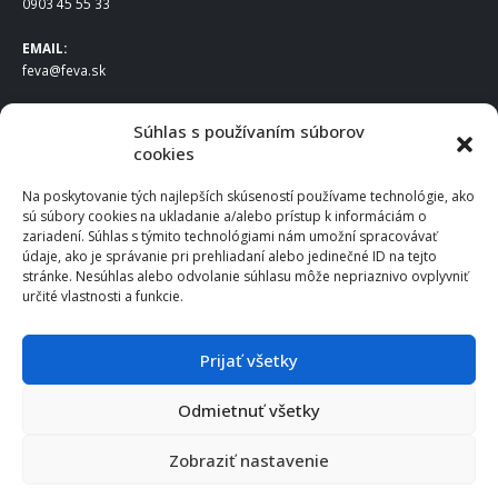
0903 45 55 33
EMAIL:
feva@feva.sk
SPOLOČNOSŤ
Súhlas s používaním súborov
cookies
FEVA Slovakia SK s.r.o.
Staviteľská ul.
Na poskytovanie tých najlepších skúseností používame technológie, ako
831 04 Bratislava
sú súbory cookies na ukladanie a/alebo prístup k informáciám o
IČO
: 50922688
zariadení. Súhlas s týmito technológiami nám umožní spracovávať
DIČ
: 2120539388
údaje, ako je správanie pri prehliadaní alebo jedinečné ID na tejto
stránke. Nesúhlas alebo odvolanie súhlasu môže nepriaznivo ovplyvniť
IČ DPH
: SK2120539388
určité vlastnosti a funkcie.
Otváracie hodiny
:
Po – Pia: 8:00 – 16:30
Prijať všetky
Odmietnuť všetky
© 2025 FEVA Slovakia SK s.r.o., všetky práva vyhradené.
Zobraziť nastavenie