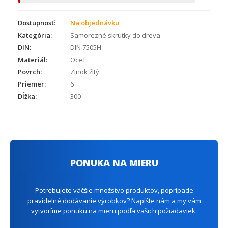
Dostupnosť:
Na objednávku
Kategória:
Samorezné skrutky do dreva
DIN:
DIN 7505H
Materiál:
Oceľ
Povrch:
Zinok žltý
Priemer:
6
Dĺžka:
300
PONUKA NA MIERU
Potrebujete väčšie množstvo produktov, poprípade
pravidelné dodávanie výrobkov? Napíšte nám a my vám
vytvoríme ponuku na mieru podľa vašich požiadaviek.