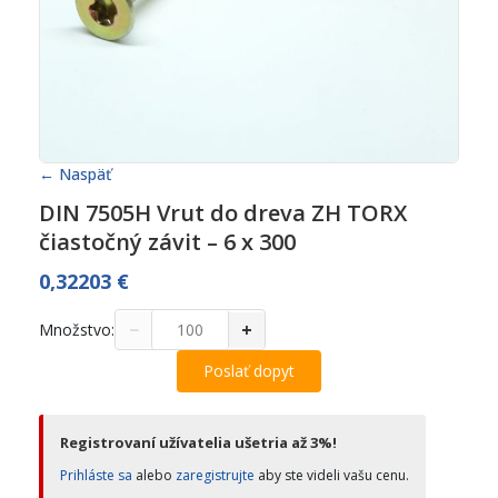
← Naspäť
DIN 7505H Vrut do dreva ZH TORX
čiastočný závit – 6 x 300
0,32203
€
−
+
Množstvo:
Poslať dopyt
Registrovaní užívatelia ušetria až 3%!
Prihláste sa
alebo
zaregistrujte
aby ste videli vašu cenu.