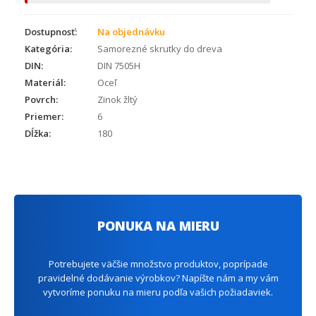
Dostupnosť:
Na objednávku
Kategória:
Samorezné skrutky do dreva
DIN:
DIN 7505H
Materiál:
Oceľ
Povrch:
Zinok žltý
Priemer:
6
Dĺžka:
180
PONUKA NA MIERU
Potrebujete väčšie množstvo produktov, poprípade
pravidelné dodávanie výrobkov? Napíšte nám a my vám
vytvoríme ponuku na mieru podľa vašich požiadaviek.