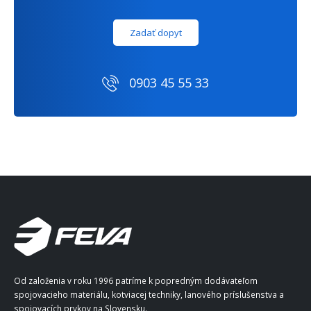
Zadať dopyt
0903 45 55 33
Od založenia v roku 1996 patríme k popredným dodávateľom
spojovacieho materiálu, kotviacej techniky, lanového príslušenstva a
spojovacích prvkov na Slovensku.