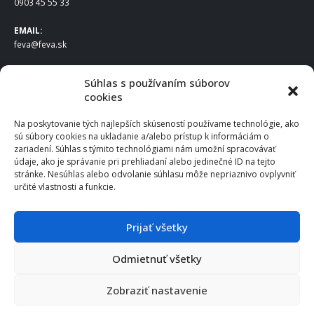
0903 45 55 33
EMAIL:
feva@feva.sk
SPOLOČNOSŤ
Súhlas s používaním súborov
cookies
FEVA Slovakia SK s.r.o.
Staviteľská ul.
Na poskytovanie tých najlepších skúseností používame technológie, ako
831 04 Bratislava
sú súbory cookies na ukladanie a/alebo prístup k informáciám o
IČO
: 50922688
zariadení. Súhlas s týmito technológiami nám umožní spracovávať
DIČ
: 2120539388
údaje, ako je správanie pri prehliadaní alebo jedinečné ID na tejto
stránke. Nesúhlas alebo odvolanie súhlasu môže nepriaznivo ovplyvniť
IČ DPH
: SK2120539388
určité vlastnosti a funkcie.
Otváracie hodiny
:
Po – Pia: 8:00 – 16:30
Prijať všetky
Odmietnuť všetky
© 2025 FEVA Slovakia SK s.r.o., všetky práva vyhradené.
Zobraziť nastavenie