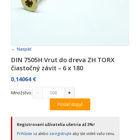
← Naspäť
DIN 7505H Vrut do dreva ZH TORX
čiastočný závit – 6 x 180
0,14064
€
−
+
Množstvo:
Poslať dopyt
Registrovaní užívatelia ušetria až 3%!
Prihláste sa
alebo
zaregistrujte
aby ste videli vašu cenu.