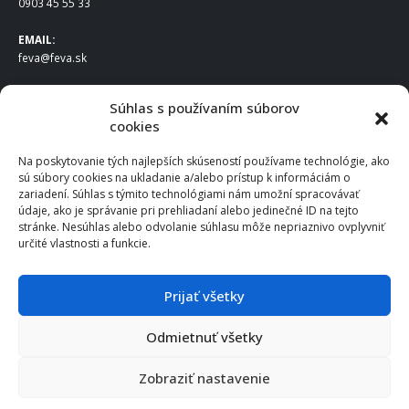
0903 45 55 33
EMAIL:
feva@feva.sk
SPOLOČNOSŤ
Súhlas s používaním súborov
cookies
FEVA Slovakia SK s.r.o.
Staviteľská ul.
Na poskytovanie tých najlepších skúseností používame technológie, ako
831 04 Bratislava
sú súbory cookies na ukladanie a/alebo prístup k informáciám o
IČO
: 50922688
zariadení. Súhlas s týmito technológiami nám umožní spracovávať
DIČ
: 2120539388
údaje, ako je správanie pri prehliadaní alebo jedinečné ID na tejto
stránke. Nesúhlas alebo odvolanie súhlasu môže nepriaznivo ovplyvniť
IČ DPH
: SK2120539388
určité vlastnosti a funkcie.
Otváracie hodiny
:
Po – Pia: 8:00 – 16:30
Prijať všetky
Odmietnuť všetky
© 2025 FEVA Slovakia SK s.r.o., všetky práva vyhradené.
Zobraziť nastavenie