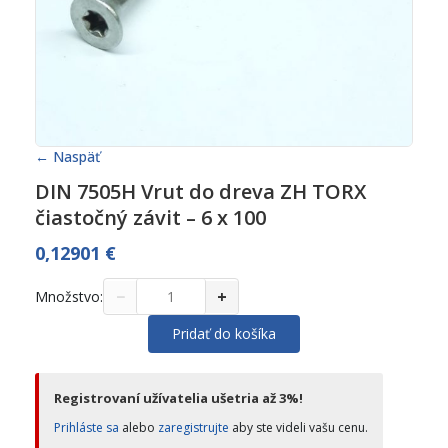
← Naspäť
DIN 7505H Vrut do dreva ZH TORX
čiastočný závit – 6 x 100
0,12901
€
−
+
Množstvo:
Pridať do košíka
Registrovaní užívatelia ušetria až 3%!
Prihláste sa
alebo
zaregistrujte
aby ste videli vašu cenu.