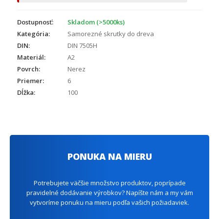
Dostupnosť:
Skladom (>5000ks)
Kategória:
Samorezné skrutky do dreva
DIN:
DIN 7505H
Materiál:
A2
Povrch:
Nerez
Priemer:
6
Dĺžka:
100
PONUKA NA MIERU
Potrebujete väčšie množstvo produktov, poprípade
pravidelné dodávanie výrobkov? Napíšte nám a my vám
vytvoríme ponuku na mieru podľa vašich požiadaviek.