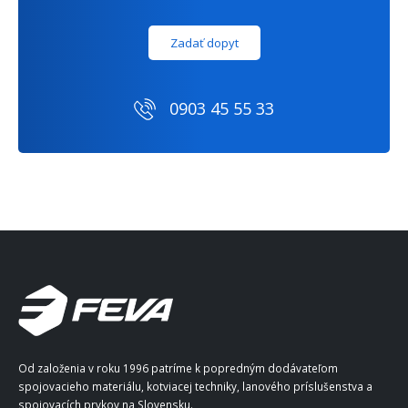
Zadať dopyt
0903 45 55 33
Od založenia v roku 1996 patríme k popredným dodávateľom
spojovacieho materiálu, kotviacej techniky, lanového príslušenstva a
spojovacích prvkov na Slovensku.