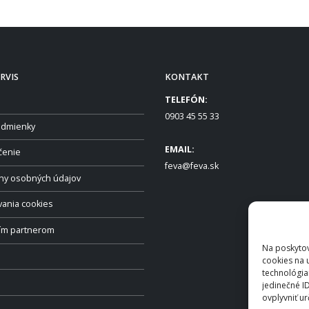
RVIS
KONTAKT
TELEFÓN:
0903 45 55 33
dmienky
EMAIL:
čenie
feva@feva.sk
ny osobných údajov
vania cookies
ším partnerom
Na poskytov
cookies na 
technológia
jedinečné I
ovplyvniť ur