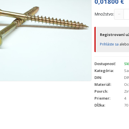
0,01800
€
−
Množstvo:
Registrovaní už
Prihláste sa
aleb
Dostupnosť:
Sk
Kategória:
Sa
DIN:
DI
Materiál:
Oc
Povrch:
Zin
Priemer:
4
Dĺžka:
70