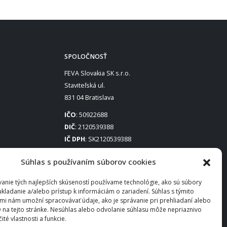
SPOLOČNOSŤ
FEVA Slovakia SK s.r.o.
Staviteľská ul.
831 04 Bratislava
IČO
: 50922688
DIČ
: 2120539388
IČ DPH
: SK2120539388
Otváracie hodiny
:
Súhlas s používaním súborov cookies
Po – Pia: 8:00 – 16:30
anie tých najlepších skúseností používame technológie, ako sú súbory
ukladanie a/alebo prístup k informáciám o zariadení. Súhlas s týmito
mi nám umožní spracovávať údaje, ako je správanie pri prehliadaní alebo
D na tejto stránke. Nesúhlas alebo odvolanie súhlasu môže nepriaznivo
čité vlastnosti a funkcie.