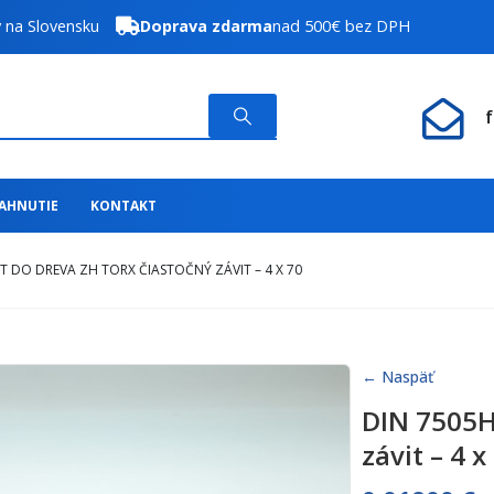
y na Slovensku
Doprava zdarma
nad 500€ bez DPH
IAHNUTIE
KONTAKT
T DO DREVA ZH TORX ČIASTOČNÝ ZÁVIT – 4 X 70
← Naspäť
DIN 7505H
závit – 4 x