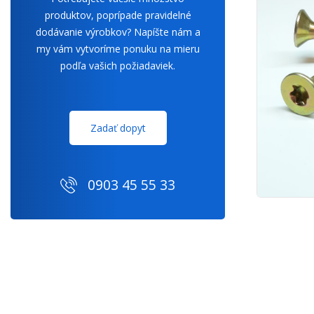
produktov, poprípade pravidelné
dodávanie výrobkov? Napíšte nám a
my vám vytvoríme ponuku na mieru
podľa vašich požiadaviek.
Zadať dopyt
0903 45 55 33