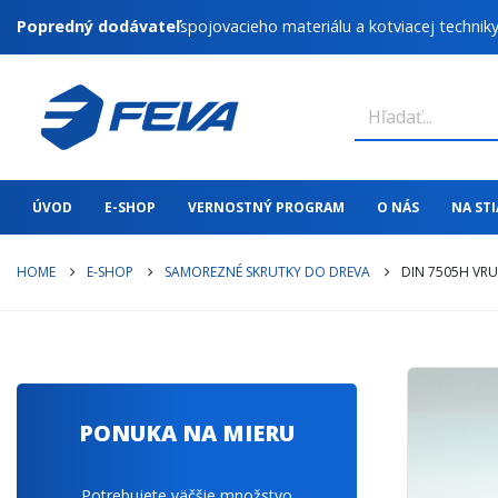
Popredný dodávateľ
spojovacieho materiálu a kotviacej technik
ÚVOD
E-SHOP
VERNOSTNÝ PROGRAM
O NÁS
NA ST
HOME
E-SHOP
SAMOREZNÉ SKRUTKY DO DREVA
DIN 7505H VRU
PONUKA NA MIERU
Potrebujete väčšie množstvo