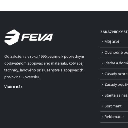
ZÁKAZNÍCKY SE
Môj účet
Obchodné po
Od založenia v roku 1996 patríme k popredným
Platba a doru
dodávateľom spojovacieho materiálu, kotviacej
techniky, lanového príslušenstva a spojovacích
Zásady ochra
prvkov na Slovensku.
Zásady použí
Viac o nás
Staňte sa na
Sortiment
Reklamácie