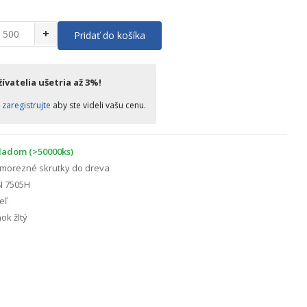
+
Pridať do košíka
ívatelia ušetria až 3%!
o
zaregistrujte
aby ste videli vašu cenu.
ladom (>50000ks)
morezné skrutky do dreva
N 7505H
eľ
ok žltý