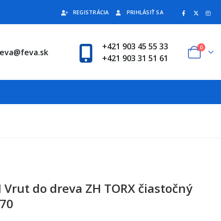
REGISTRÁCIA
PRIHLÁSIŤ SA
+421 903 45 55 33
0
feva@feva.sk
+421 903 31 51 61
 Vrut do dreva ZH TORX čiastočný
 70