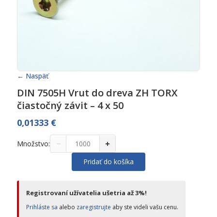
← Naspäť
DIN 7505H Vrut do dreva ZH TORX
čiastočný závit – 4 x 50
0,01333
€
−
+
Množstvo:
Pridať do košíka
Registrovaní užívatelia ušetria až 3%!
Prihláste sa
alebo
zaregistrujte
aby ste videli vašu cenu.