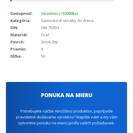
Dostupnosť:
Skladom (>50000ks)
Kategória:
Samorezné skrutky do dreva
DIN:
DIN 7505H
Materiál:
Oceľ
Povrch:
Zinok žltý
Priemer:
4
Dĺžka:
50
PONUKA NA MIERU
Potrebujete väčšie množstvo produktov, poprípade
pravidelné dodávanie výrobkov? Napíšte nám a my vám
vytvoríme ponuku na mieru podľa vašich požiadaviek.