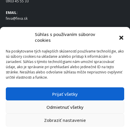
0903 45 55 33
EMAIL:
feva@feva.sk
SPOLOČNOSŤ
Súhlas s používaním súborov
cookies
FEVA Slovakia SK s.r.o.
Staviteľská ul.
Na poskytovanie tých najlepších skúseností používame technológie, ako
831 04 Bratislava
sú súbory cookies na ukladanie a/alebo prístup k informáciám o
IČO
: 50922688
zariadení. Súhlas s týmito technológiami nám umožní spracovávať
DIČ
: 2120539388
údaje, ako je správanie pri prehliadaní alebo jedinečné ID na tejto
stránke. Nesúhlas alebo odvolanie súhlasu môže nepriaznivo ovplyvniť
IČ DPH
: SK2120539388
určité vlastnosti a funkcie.
Otváracie hodiny
:
Po – Pia: 8:00 – 16:30
Prijať všetky
Odmietnuť všetky
© 2025 FEVA Slovakia SK s.r.o., všetky práva vyhradené.
Zobraziť nastavenie