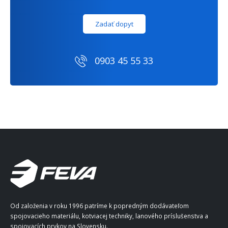
Zadať dopyt
0903 45 55 33
Od založenia v roku 1996 patríme k popredným dodávateľom
spojovacieho materiálu, kotviacej techniky, lanového príslušenstva a
spojovacích prvkov na Slovensku.