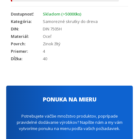
Dostupnosť:
Skladom (>50000ks)
Kategória:
Samorezné skrutky do dreva
DIN:
DIN 7505H
Materiál:
Oceľ
Povrch:
Zinok žltý
Priemer:
4
Dĺžka:
40
PONUKA NA MIERU
Potrebujete väčšie množstvo produktov, poprípade
pravidelné dodávanie výrobkov? Napíšte nám a my vám
vytvoríme ponuku na mieru podľa vašich požiadaviek.