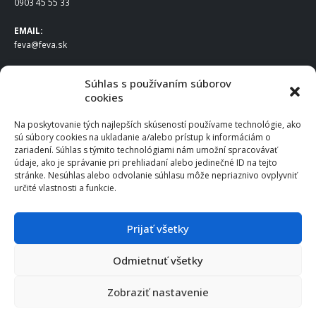
0903 45 55 33
EMAIL:
feva@feva.sk
SPOLOČNOSŤ
Súhlas s používaním súborov
cookies
FEVA Slovakia SK s.r.o.
Staviteľská ul.
Na poskytovanie tých najlepších skúseností používame technológie, ako
831 04 Bratislava
sú súbory cookies na ukladanie a/alebo prístup k informáciám o
IČO
: 50922688
zariadení. Súhlas s týmito technológiami nám umožní spracovávať
DIČ
: 2120539388
údaje, ako je správanie pri prehliadaní alebo jedinečné ID na tejto
stránke. Nesúhlas alebo odvolanie súhlasu môže nepriaznivo ovplyvniť
IČ DPH
: SK2120539388
určité vlastnosti a funkcie.
Otváracie hodiny
:
Po – Pia: 8:00 – 16:30
Prijať všetky
Odmietnuť všetky
© 2025 FEVA Slovakia SK s.r.o., všetky práva vyhradené.
Zobraziť nastavenie