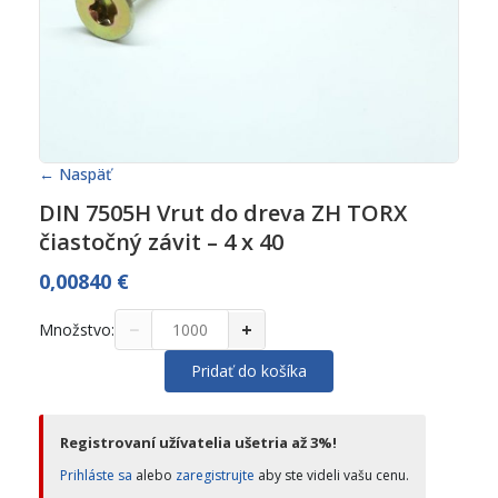
← Naspäť
DIN 7505H Vrut do dreva ZH TORX
čiastočný závit – 4 x 40
0,00840
€
−
+
Množstvo:
Pridať do košíka
Registrovaní užívatelia ušetria až 3%!
Prihláste sa
alebo
zaregistrujte
aby ste videli vašu cenu.