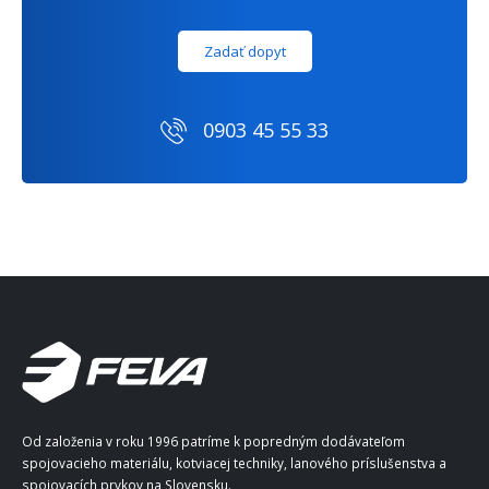
Zadať dopyt
0903 45 55 33
Od založenia v roku 1996 patríme k popredným dodávateľom
spojovacieho materiálu, kotviacej techniky, lanového príslušenstva a
spojovacích prvkov na Slovensku.