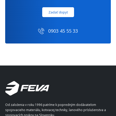
Zadať dopyt
0903 45 55 33
Od založenia v roku 1996 patríme k popredným dodávateľom
spojovacieho materiálu, kotviacej techniky, lanového príslušenstva a
spojovacích prvkov na Slovensku.