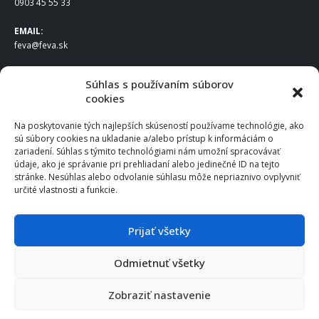
0903 45 55 33
EMAIL:
feva@feva.sk
SPOLOČNOSŤ
Súhlas s používaním súborov
cookies
FEVA Slovakia SK s.r.o.
Staviteľská ul.
Na poskytovanie tých najlepších skúseností používame technológie, ako
831 04 Bratislava
sú súbory cookies na ukladanie a/alebo prístup k informáciám o
IČO
: 50922688
zariadení. Súhlas s týmito technológiami nám umožní spracovávať
DIČ
: 2120539388
údaje, ako je správanie pri prehliadaní alebo jedinečné ID na tejto
stránke. Nesúhlas alebo odvolanie súhlasu môže nepriaznivo ovplyvniť
IČ DPH
: SK2120539388
určité vlastnosti a funkcie.
Otváracie hodiny
:
Po – Pia: 8:00 – 16:30
Prijať všetky
Odmietnuť všetky
© 2025 FEVA Slovakia SK s.r.o., všetky práva vyhradené.
Zobraziť nastavenie