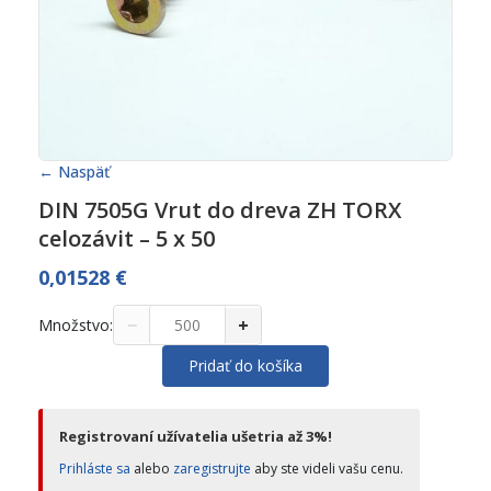
← Naspäť
DIN 7505G Vrut do dreva ZH TORX
celozávit – 5 x 50
0,01528
€
−
+
Množstvo:
Pridať do košíka
Registrovaní užívatelia ušetria až 3%!
Prihláste sa
alebo
zaregistrujte
aby ste videli vašu cenu.