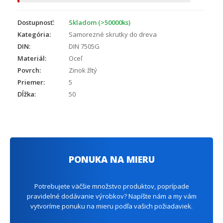
Dostupnosť:
Skladom (>50000ks)
Kategória:
Samorezné skrutky do dreva
DIN:
DIN 7505G
Materiál:
Oceľ
Povrch:
Zinok žltý
Priemer:
5
Dĺžka:
50
PONUKA NA MIERU
Potrebujete väčšie množstvo produktov, poprípade
pravidelné dodávanie výrobkov? Napíšte nám a my vám
vytvoríme ponuku na mieru podľa vašich požiadaviek.