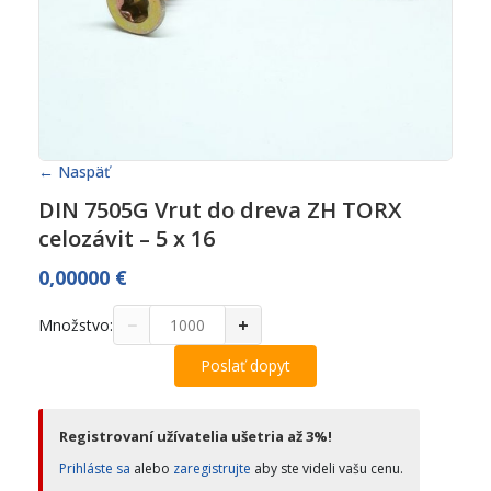
← Naspäť
DIN 7505G Vrut do dreva ZH TORX
celozávit – 5 x 16
0,00000
€
−
+
Množstvo:
Poslať dopyt
Registrovaní užívatelia ušetria až 3%!
Prihláste sa
alebo
zaregistrujte
aby ste videli vašu cenu.