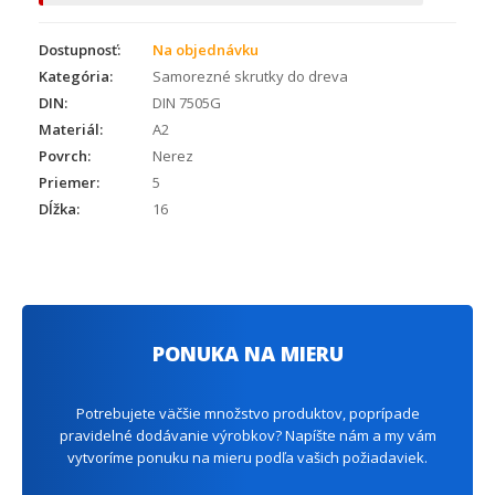
Dostupnosť:
Na objednávku
Kategória:
Samorezné skrutky do dreva
DIN:
DIN 7505G
Materiál:
A2
Povrch:
Nerez
Priemer:
5
Dĺžka:
16
PONUKA NA MIERU
Potrebujete väčšie množstvo produktov, poprípade
pravidelné dodávanie výrobkov? Napíšte nám a my vám
vytvoríme ponuku na mieru podľa vašich požiadaviek.