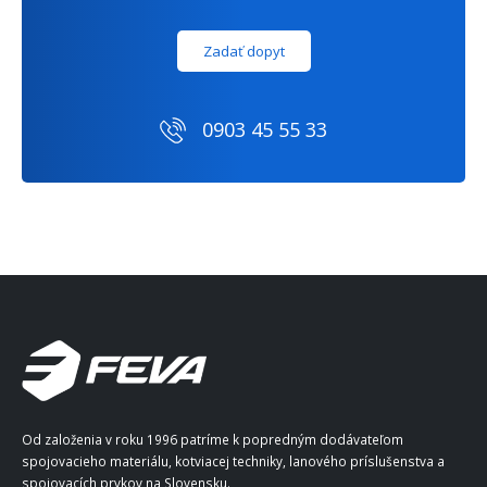
Zadať dopyt
0903 45 55 33
Od založenia v roku 1996 patríme k popredným dodávateľom
spojovacieho materiálu, kotviacej techniky, lanového príslušenstva a
spojovacích prvkov na Slovensku.