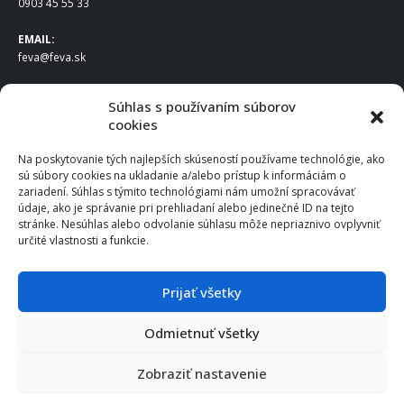
0903 45 55 33
EMAIL:
feva@feva.sk
SPOLOČNOSŤ
Súhlas s používaním súborov
cookies
FEVA Slovakia SK s.r.o.
Staviteľská ul.
Na poskytovanie tých najlepších skúseností používame technológie, ako
831 04 Bratislava
sú súbory cookies na ukladanie a/alebo prístup k informáciám o
IČO
: 50922688
zariadení. Súhlas s týmito technológiami nám umožní spracovávať
DIČ
: 2120539388
údaje, ako je správanie pri prehliadaní alebo jedinečné ID na tejto
stránke. Nesúhlas alebo odvolanie súhlasu môže nepriaznivo ovplyvniť
IČ DPH
: SK2120539388
určité vlastnosti a funkcie.
Otváracie hodiny
:
Po – Pia: 8:00 – 16:30
Prijať všetky
Odmietnuť všetky
© 2025 FEVA Slovakia SK s.r.o., všetky práva vyhradené.
Zobraziť nastavenie