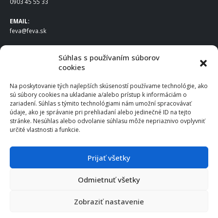
0903 45 55 33
EMAIL:
feva@feva.sk
SPOLOČNOSŤ
Súhlas s používaním súborov
cookies
FEVA Slovakia SK s.r.o.
Staviteľská ul.
Na poskytovanie tých najlepších skúseností používame technológie, ako
831 04 Bratislava
sú súbory cookies na ukladanie a/alebo prístup k informáciám o
IČO
: 50922688
zariadení. Súhlas s týmito technológiami nám umožní spracovávať
DIČ
: 2120539388
údaje, ako je správanie pri prehliadaní alebo jedinečné ID na tejto
stránke. Nesúhlas alebo odvolanie súhlasu môže nepriaznivo ovplyvniť
IČ DPH
: SK2120539388
určité vlastnosti a funkcie.
Otváracie hodiny
:
Po – Pia: 8:00 – 16:30
Prijať všetky
Odmietnuť všetky
© 2025 FEVA Slovakia SK s.r.o., všetky práva vyhradené.
Zobraziť nastavenie