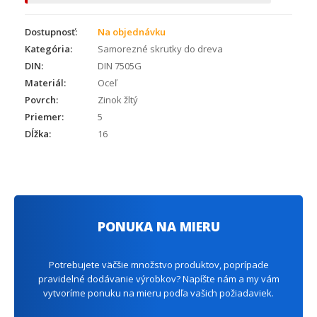
Dostupnosť:
Na objednávku
Kategória:
Samorezné skrutky do dreva
DIN:
DIN 7505G
Materiál:
Oceľ
Povrch:
Zinok žltý
Priemer:
5
Dĺžka:
16
PONUKA NA MIERU
Potrebujete väčšie množstvo produktov, poprípade
pravidelné dodávanie výrobkov? Napíšte nám a my vám
vytvoríme ponuku na mieru podľa vašich požiadaviek.