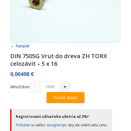
← Naspäť
DIN 7505G Vrut do dreva ZH TORX
celozávit – 5 x 16
0,00498
€
−
+
Množstvo:
Poslať dopyt
Registrovaní užívatelia ušetria až 3%!
Prihláste sa
alebo
zaregistrujte
aby ste videli vašu cenu.