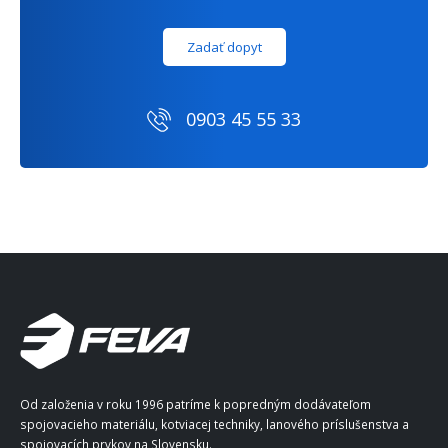
Zadať dopyt
0903 45 55 33
Od založenia v roku 1996 patríme k popredným dodávateľom
spojovacieho materiálu, kotviacej techniky, lanového príslušenstva a
spojovacích prvkov na Slovensku.