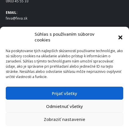
0903 45 55 33
EMAIL:
feva@feva.sk
SPOLOČNOSŤ
Súhlas s používaním súborov
cookies
FEVA Slovakia SK s.r.o.
Staviteľská ul.
Na poskytovanie tých najlepších skúseností používame technológie, ako
831 04 Bratislava
sú súbory cookies na ukladanie a/alebo prístup k informáciám o
IČO
: 50922688
zariadení. Súhlas s týmito technológiami nám umožní spracovávať
DIČ
: 2120539388
údaje, ako je správanie pri prehliadaní alebo jedinečné ID na tejto
stránke. Nesúhlas alebo odvolanie súhlasu môže nepriaznivo ovplyvniť
IČ DPH
: SK2120539388
určité vlastnosti a funkcie.
Otváracie hodiny
:
Po – Pia: 8:00 – 16:30
Prijať všetky
Odmietnuť všetky
© 2025 FEVA Slovakia SK s.r.o., všetky práva vyhradené.
Zobraziť nastavenie