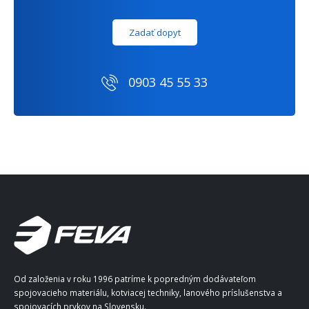
Zadať dopyt
0903 45 55 33
Od založenia v roku 1996 patríme k popredným dodávateľom
spojovacieho materiálu, kotviacej techniky, lanového príslušenstva a
spojovacích prvkov na Slovensku.