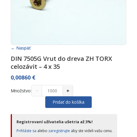
← Naspäť
DIN 7505G Vrut do dreva ZH TORX
celozávit – 4 x 35
0,00860
€
−
+
Množstvo:
Pridať do košíka
Registrovaní užívatelia ušetria až 3%!
Prihláste sa
alebo
zaregistrujte
aby ste videli vašu cenu.