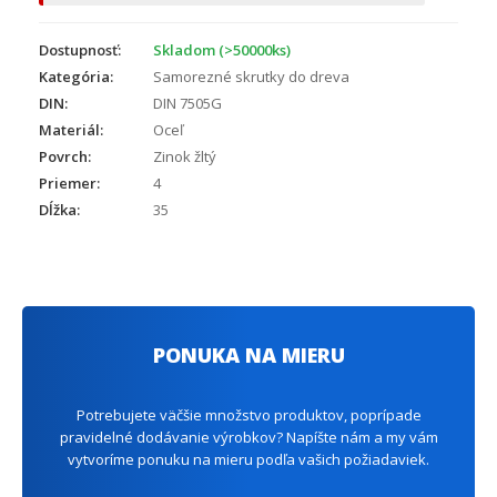
Dostupnosť:
Skladom (>50000ks)
Kategória:
Samorezné skrutky do dreva
DIN:
DIN 7505G
Materiál:
Oceľ
Povrch:
Zinok žltý
Priemer:
4
Dĺžka:
35
PONUKA NA MIERU
Potrebujete väčšie množstvo produktov, poprípade
pravidelné dodávanie výrobkov? Napíšte nám a my vám
vytvoríme ponuku na mieru podľa vašich požiadaviek.