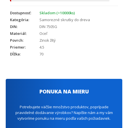
Dostupnosť:
Skladom (>10000ks)
Kategória:
Samorezné skrutky do dreva
DIN:
DIN 7505G
Materiál:
Oceľ
Povrch:
Zinok žltý
Priemer:
4.5
Dĺžka:
70
PONUKA NA MIERU
Potrebujete väčšie množstvo produktov, poprípade
pravidelné dodávanie výrobkov? Napíšte nám a my vám
vytvoríme ponuku na mieru podľa vašich požiadaviek.