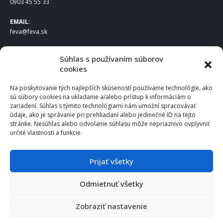
0903 45 55 33
EMAIL:
feva@feva.sk
SPOLOČNOSŤ
Súhlas s používaním súborov
cookies
FEVA Slovakia SK s.r.o.
Staviteľská ul.
Na poskytovanie tých najlepších skúseností používame technológie, ako
831 04 Bratislava
sú súbory cookies na ukladanie a/alebo prístup k informáciám o
IČO
: 50922688
zariadení. Súhlas s týmito technológiami nám umožní spracovávať
DIČ
: 2120539388
údaje, ako je správanie pri prehliadaní alebo jedinečné ID na tejto
stránke. Nesúhlas alebo odvolanie súhlasu môže nepriaznivo ovplyvniť
IČ DPH
: SK2120539388
určité vlastnosti a funkcie.
Otváracie hodiny
:
Po – Pia: 8:00 – 16:30
Prijať všetky
Odmietnuť všetky
© 2025 FEVA Slovakia SK s.r.o., všetky práva vyhradené.
Zobraziť nastavenie