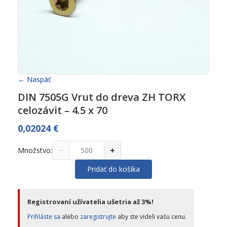
← Naspäť
DIN 7505G Vrut do dreva ZH TORX
celozávit – 4.5 x 70
0,02024
€
−
+
Množstvo:
Pridať do košíka
Registrovaní užívatelia ušetria až 3%!
Prihláste sa
alebo
zaregistrujte
aby ste videli vašu cenu.