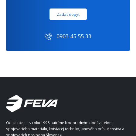
Zadať dopyt
0903 45 55 33
Od založenia v roku 1996 patríme k popredným dodávateľom
spojovacieho materiálu, kotviacej techniky, lanového príslušenstva a
spojovacích prvkov na Slovensku.