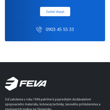
Zadať dopyt
0903 45 55 33
Od založenia v roku 1996 patríme k popredným dodávateľom
spojovacieho materiálu, kotviacej techniky, lanového príslušenstva a
spojovacích prvkov na Slovensku.