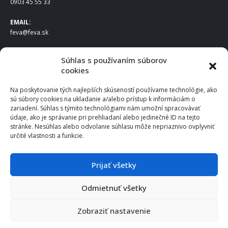
0903 45 55 33
EMAIL:
feva@feva.sk
SPOLOČNOSŤ
Súhlas s používaním súborov
cookies
FEVA Slovakia SK s.r.o.
Staviteľská ul.
Na poskytovanie tých najlepších skúseností používame technológie, ako
831 04 Bratislava
sú súbory cookies na ukladanie a/alebo prístup k informáciám o
IČO
: 50922688
zariadení. Súhlas s týmito technológiami nám umožní spracovávať
DIČ
: 2120539388
údaje, ako je správanie pri prehliadaní alebo jedinečné ID na tejto
stránke. Nesúhlas alebo odvolanie súhlasu môže nepriaznivo ovplyvniť
IČ DPH
: SK2120539388
určité vlastnosti a funkcie.
Otváracie hodiny
:
Po – Pia: 8:00 – 16:30
Prijať všetky
Odmietnuť všetky
© 2025 FEVA Slovakia SK s.r.o., všetky práva vyhradené.
Zobraziť nastavenie