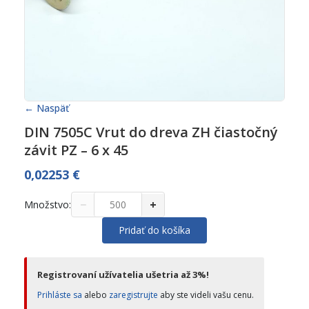
← Naspäť
DIN 7505C Vrut do dreva ZH čiastočný
závit PZ – 6 x 45
0,02253
€
−
+
Množstvo:
Pridať do košíka
Registrovaní užívatelia ušetria až 3%!
Prihláste sa
alebo
zaregistrujte
aby ste videli vašu cenu.