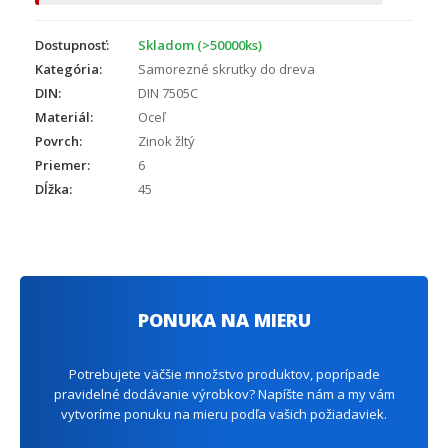
Dostupnosť:
Skladom (>50000ks)
Kategória:
Samorezné skrutky do dreva
DIN:
DIN 7505C
Materiál:
Oceľ
Povrch:
Zinok žltý
Priemer:
6
Dĺžka:
45
PONUKA NA MIERU
Potrebujete väčšie množstvo produktov, poprípade
pravidelné dodávanie výrobkov? Napíšte nám a my vám
vytvoríme ponuku na mieru podľa vašich požiadaviek.