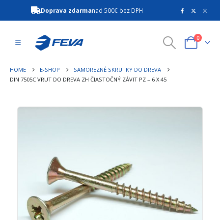
Doprava zdarma
nad 500€ bez DPH
0
HOME
E-SHOP
SAMOREZNÉ SKRUTKY DO DREVA
DIN 7505C VRUT DO DREVA ZH ČIASTOČNÝ ZÁVIT PZ – 6 X 45