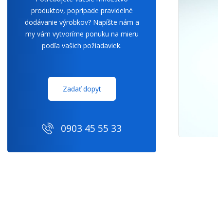
produktov, poprípade pravidelné
dodávanie výrobkov? Napíšte nám a
my vám vytvoríme ponuku na mieru
podľa vašich požiadaviek.
Zadať dopyt
0903 45 55 33