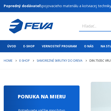
Popredný dodávateľ
spojovacieho materiálu a kotviacej technik
ÚVOD
E-SHOP
VERNOSTNÝ PROGRAM
O NÁS
NA ST
HOME
E-SHOP
SAMOREZNÉ SKRUTKY DO DREVA
DIN 7505C VRU
PONUKA NA MIERU
Potrebujete väčšie množstvo