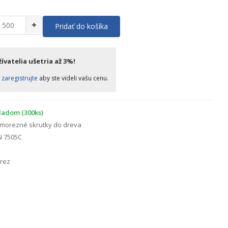
+
Pridať do košíka
ívatelia ušetria až 3%!
o
zaregistrujte
aby ste videli vašu cenu.
ladom (300ks)
morezné skrutky do dreva
N 7505C
rez