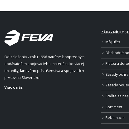
ZÁKAZNÍCKY SE
Môj účet
Obchodné po
Od založenia v roku 1996 patríme k popredným
Platba a doru
dodávateľom spojovacieho materiálu, kotviacej
techniky, lanového príslušenstva a spojovacích
Zásady ochra
prvkov na Slovensku.
Zásady použí
Viac o nás
Staňte sa na
Sortiment
Reklamácie