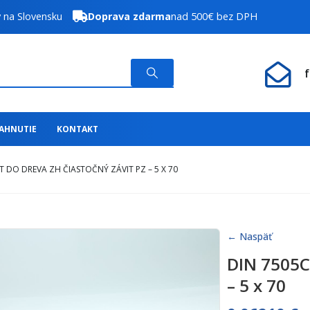
y na Slovensku
Doprava zdarma
nad 500€ bez DPH
IAHNUTIE
KONTAKT
T DO DREVA ZH ČIASTOČNÝ ZÁVIT PZ – 5 X 70
← Naspäť
DIN 7505C 
– 5 x 70