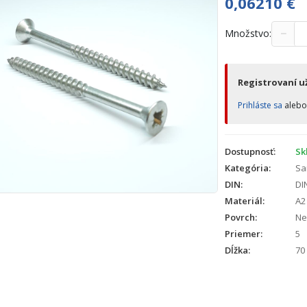
0,06210
€
−
Množstvo:
Registrovaní už
Prihláste sa
aleb
Dostupnosť:
Sk
Kategória:
Sa
DIN:
DI
Materiál:
A2
Povrch:
Ne
Priemer:
5
Dĺžka:
70