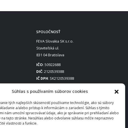
SPOLOČNOSŤ
FEVA Slovakia SK s.r.o.
Staviteľská ul.
831 04 Bratislava
IČO
: 50922688
DIČ
: 2120539388
IČ DPH
: SK2120539388
Otváracie hodiny
:
Súhlas s používaním súborov cookies
Po – Pia: 8:00 – 16:30
anie tých najlepších skúseností používame technológie, ako sú súbory
ukladanie a/alebo prístup k informáciám o zariadení. Súhlas s týmito
mi nám umožní spracovávať údaje, ako je správanie pri prehliadaní alebo
D na tejto stránke. Nesúhlas alebo odvolanie súhlasu môže nepriaznivo
čité vlastnosti a funkcie.