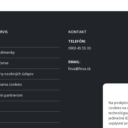
RVIS
KONTAKT
TELEFÓN:
0903 45 55 33
dmienky
EMAIL:
čenie
feva@feva.sk
ny osobných údajov
vania cookies
ším partnerom
Na poskytov
cookies na 
technológia
jedinečné I
ovplyvniť ur