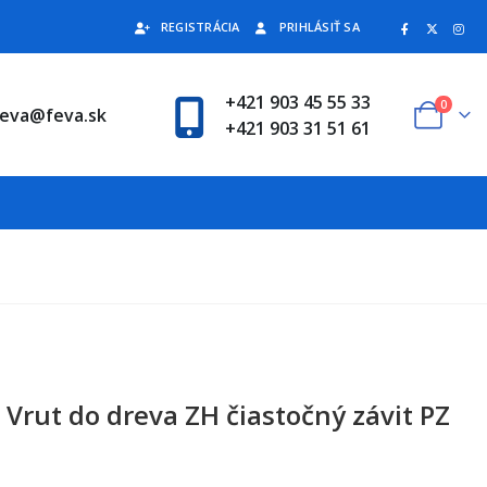
REGISTRÁCIA
PRIHLÁSIŤ SA
+421 903 45 55 33
0
feva@feva.sk
+421 903 31 51 61
Vrut do dreva ZH čiastočný závit PZ