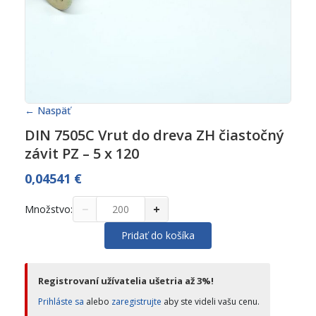
← Naspäť
DIN 7505C Vrut do dreva ZH čiastočný
závit PZ – 5 x 120
0,04541
€
−
+
Množstvo:
Pridať do košíka
Registrovaní užívatelia ušetria až 3%!
Prihláste sa
alebo
zaregistrujte
aby ste videli vašu cenu.