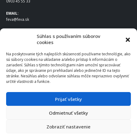
0903 45 55 33
EMAIL:
feva@feva.sk
SPOLOČNOSŤ
Súhlas s používaním súborov
cookies
FEVA Slovakia SK s.r.o.
Staviteľská ul.
Na poskytovanie tých najlepších skúseností používame technológie, ako
831 04 Bratislava
sú súbory cookies na ukladanie a/alebo prístup k informáciám o
IČO
: 50922688
zariadení. Súhlas s týmito technológiami nám umožní spracovávať
DIČ
: 2120539388
údaje, ako je správanie pri prehliadaní alebo jedinečné ID na tejto
stránke. Nesúhlas alebo odvolanie súhlasu môže nepriaznivo ovplyvniť
IČ DPH
: SK2120539388
určité vlastnosti a funkcie.
Otváracie hodiny
:
Po – Pia: 8:00 – 16:30
Prijať všetky
Odmietnuť všetky
© 2025 FEVA Slovakia SK s.r.o., všetky práva vyhradené.
Zobraziť nastavenie