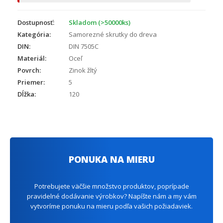
Dostupnosť:
Skladom (>50000ks)
Kategória:
Samorezné skrutky do dreva
DIN:
DIN 7505C
Materiál:
Oceľ
Povrch:
Zinok žltý
Priemer:
5
Dĺžka:
120
PONUKA NA MIERU
Potrebujete väčšie množstvo produktov, poprípade
pravidelné dodávanie výrobkov? Napíšte nám a my vám
vytvoríme ponuku na mieru podľa vašich požiadaviek.