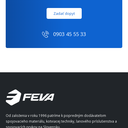
Zadať dopyt
0903 45 55 33
Od založenia v roku 1996 patríme k popredným dodávateľom
spojovacieho materiálu, kotviacej techniky, lanového príslušenstva a
spojovacích prvkov na Slovensku.