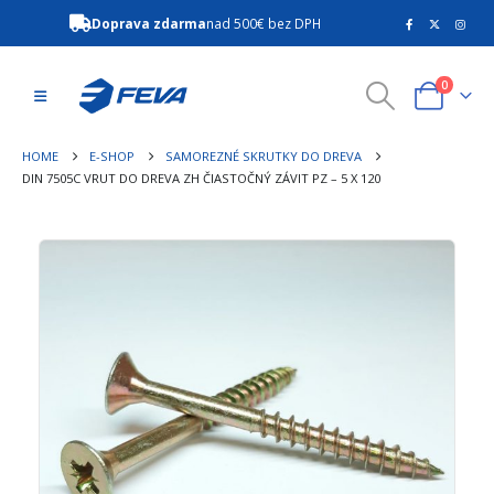
Doprava zdarma
nad 500€ bez DPH
0
HOME
E-SHOP
SAMOREZNÉ SKRUTKY DO DREVA
DIN 7505C VRUT DO DREVA ZH ČIASTOČNÝ ZÁVIT PZ – 5 X 120