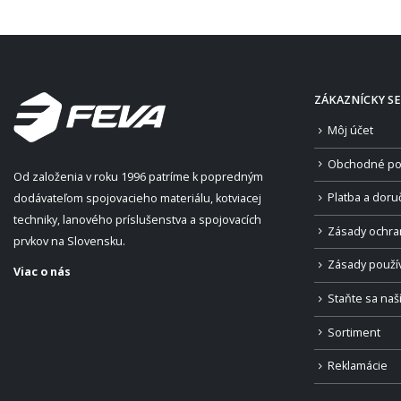
ZÁKAZNÍCKY SE
Môj účet
Obchodné po
Od založenia v roku 1996 patríme k popredným
Platba a doru
dodávateľom spojovacieho materiálu, kotviacej
techniky, lanového príslušenstva a spojovacích
Zásady ochra
prvkov na Slovensku.
Zásady použí
Viac o nás
Staňte sa na
Sortiment
Reklamácie