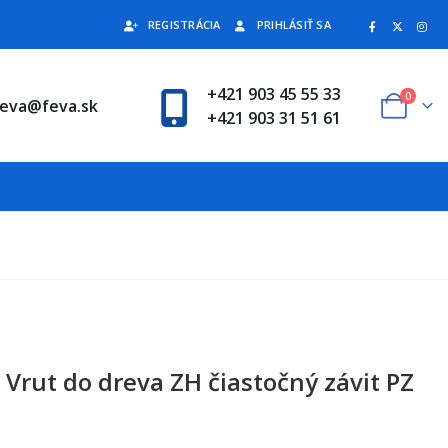
REGISTRÁCIA
PRIHLÁSIŤ SA
+421 903 45 55 33
0
feva@feva.sk
+421 903 31 51 61
Vrut do dreva ZH čiastočný závit PZ