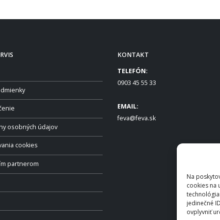
RVIS
KONTAKT
TELEFÓN:
0903 45 55 33
dmienky
EMAIL:
čenie
feva@feva.sk
ny osobných údajov
vania cookies
ším partnerom
Na poskytov
cookies na 
technológia
jedinečné I
ovplyvniť ur