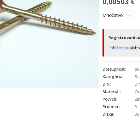
0,00503
€
−
Množstvo:
Registrovaní už
Prihláste sa
aleb
Dostupnosť:
Sk
Kategória:
Sa
DIN:
DI
Materiál:
Oc
Povrch:
Zin
Priemer:
3
Dĺžka:
35