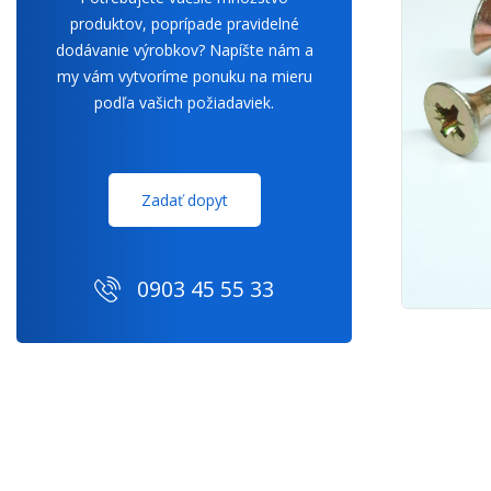
produktov, poprípade pravidelné
dodávanie výrobkov? Napíšte nám a
my vám vytvoríme ponuku na mieru
podľa vašich požiadaviek.
Zadať dopyt
0903 45 55 33