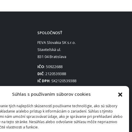
SPOLOČNOSŤ
FEVA Slovakia SK s.r.o.
Staviteľská ul.
831 04 Bratislava
IČO
: 50922688
DIČ
: 2120539388
IČ DPH
: SK2120539388
Otváracie hodiny
:
Súhlas s používaním súborov cookies
Po – Pia: 8:00 – 16:30
anie tých najlepších skúseností používame technológie, ako sú súbory
ukladanie a/alebo prístup k informáciám o zariadení. Súhlas s týmito
mi nám umožní spracovávať údaje, ako je správanie pri prehliadaní alebo
D na tejto stránke. Nesúhlas alebo odvolanie súhlasu môže nepriaznivo
čité vlastnosti a funkcie.