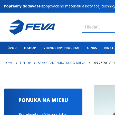
Popredný dodávateľ
spojovacieho materiálu a kotviacej technik
ÚVOD
E-SHOP
VERNOSTNÝ PROGRAM
O NÁS
NA ST
HOME
E-SHOP
SAMOREZNÉ SKRUTKY DO DREVA
DIN 7505C VRU
PONUKA NA MIERU
Potrebujete väčšie množstvo