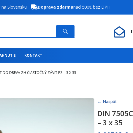
y na Slovensku
Doprava zdarma
nad 500€ bez DPH
IAHNUTIE
KONTAKT
T DO DREVA ZH ČIASTOČNÝ ZÁVIT PZ – 3 X 35
← Naspäť
DIN 7505C 
– 3 x 35