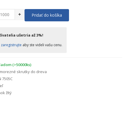
+
Pridať do košíka
ívatelia ušetria až 3%!
o
zaregistrujte
aby ste videli vašu cenu.
ladom (>50000ks)
morezné skrutky do dreva
N 7505C
eľ
ok žltý