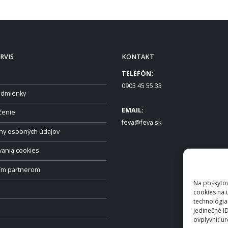
RVIS
KONTAKT
TELEFÓN:
0903 45 55 33
dmienky
EMAIL:
čenie
feva@feva.sk
ny osobných údajov
vania cookies
ším partnerom
Na poskytov
cookies na 
technológia
jedinečné I
ovplyvniť ur