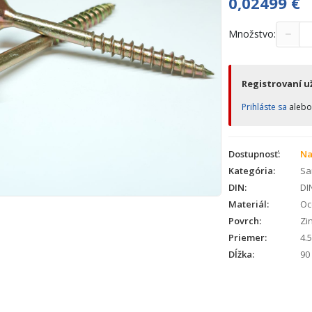
0,02499
€
−
Množstvo:
Registrovaní už
Prihláste sa
aleb
Dostupnosť:
Na
Kategória:
Sa
DIN:
DI
Materiál:
Oc
Povrch:
Zin
Priemer:
4.5
Dĺžka:
90