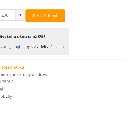
+
Poslať dopyt
ívatelia ušetria až 3%!
o
zaregistrujte
aby ste videli vašu cenu.
 objednávku
morezné skrutky do dreva
N 7505C
eľ
ok žltý