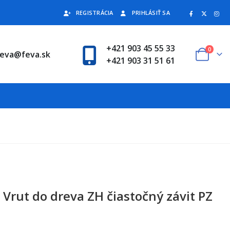
REGISTRÁCIA
PRIHLÁSIŤ SA
+421 903 45 55 33
0
feva@feva.sk
+421 903 31 51 61
Vrut do dreva ZH čiastočný závit PZ