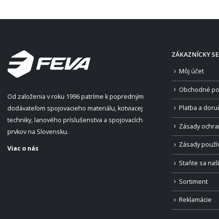
ZÁKAZNÍCKY SE
Môj účet
Obchodné po
Od založenia v roku 1996 patríme k popredným
Platba a doru
dodávateľom spojovacieho materiálu, kotviacej
techniky, lanového príslušenstva a spojovacích
Zásady ochra
prvkov na Slovensku.
Zásady použí
Viac o nás
Staňte sa na
Sortiment
Reklamácie