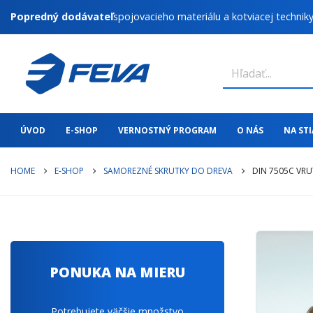
Popredný dodávateľ
spojovacieho materiálu a kotviacej technik
ÚVOD
E-SHOP
VERNOSTNÝ PROGRAM
O NÁS
NA ST
HOME
E-SHOP
SAMOREZNÉ SKRUTKY DO DREVA
DIN 7505C VRU
PONUKA NA MIERU
Potrebujete väčšie množstvo