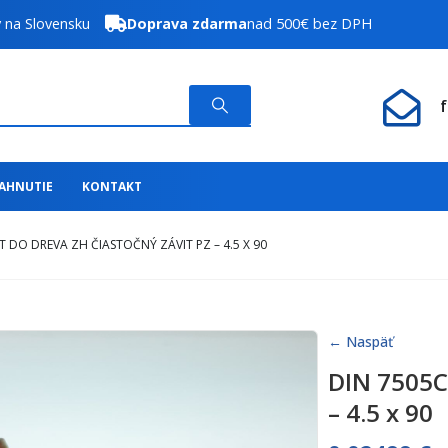
y na Slovensku
Doprava zdarma
nad 500€ bez DPH
IAHNUTIE
KONTAKT
T DO DREVA ZH ČIASTOČNÝ ZÁVIT PZ – 4.5 X 90
← Naspäť
DIN 7505C 
– 4.5 x 90