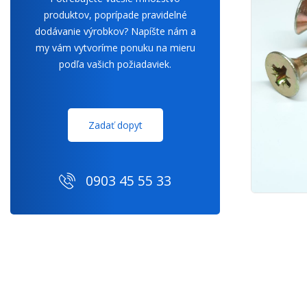
produktov, poprípade pravidelné
dodávanie výrobkov? Napíšte nám a
my vám vytvoríme ponuku na mieru
podľa vašich požiadaviek.
Zadať dopyt
0903 45 55 33