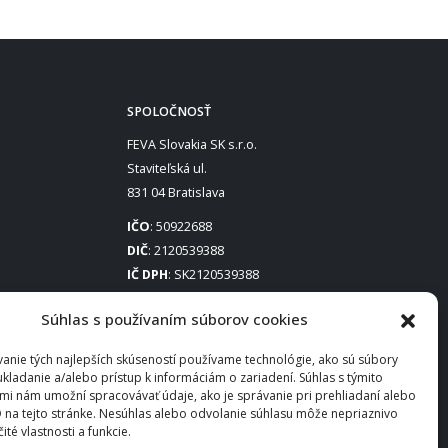
SPOLOČNOSŤ
FEVA Slovakia SK s.r.o.
Staviteľská ul.
831 04 Bratislava
IČO
: 50922688
DIČ
: 2120539388
IČ DPH
: SK2120539388
Otváracie hodiny
:
Súhlas s používaním súborov cookies
Po – Pia: 8:00 – 16:30
anie tých najlepších skúseností používame technológie, ako sú súbory
ukladanie a/alebo prístup k informáciám o zariadení. Súhlas s týmito
mi nám umožní spracovávať údaje, ako je správanie pri prehliadaní alebo
D na tejto stránke. Nesúhlas alebo odvolanie súhlasu môže nepriaznivo
čité vlastnosti a funkcie.