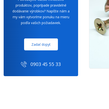
produktov, poprípade pravidelné
dodávanie výrobkov? Napíšte nám a
my vám vytvoríme ponuku na mieru
podľa vašich požiadaviek.
Zadať dopyt
0903 45 55 33