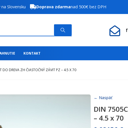
y na Slovensku
Doprava zdarma
nad 500€ bez DPH
IAHNUTIE
KONTAKT
T DO DREVA ZH ČIASTOČNÝ ZÁVIT PZ – 4.5 X 70
← Naspäť
DIN 7505C 
– 4.5 x 70