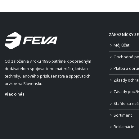
ZÁKAZNÍCKY SE
Môj účet
Obchodné po
Od založenia v roku 1996 patríme k popredným
Platba a doru
dodávateľom spojovacieho materiálu, kotviacej
techniky, lanového príslušenstva a spojovacích
Zásady ochra
prvkov na Slovensku.
Zásady použí
Viac o nás
Staňte sa na
Sortiment
Reklamácie