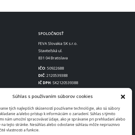
SPOLOČNOSŤ
FEVA Slovakia SK s.r.o.
Staviteľská ul.
831 04 Bratislava
IČO
: 50922688
DIČ
: 2120539388
IČ DPH
: SK2120539388
Otváracie hodiny
:
Súhlas s používaním súborov cookies
Po – Pia: 8:00 – 16:30
anie tých najlepších skúseností používame technológie, ako sú súbory
ukladanie a/alebo prístup k informáciám o zariadení. Súhlas s týmito
mi nám umožní spracovávať údaje, ako je správanie pri prehliadaní alebo
D na tejto stránke. Nesúhlas alebo odvolanie súhlasu môže nepriaznivo
čité vlastnosti a funkcie.