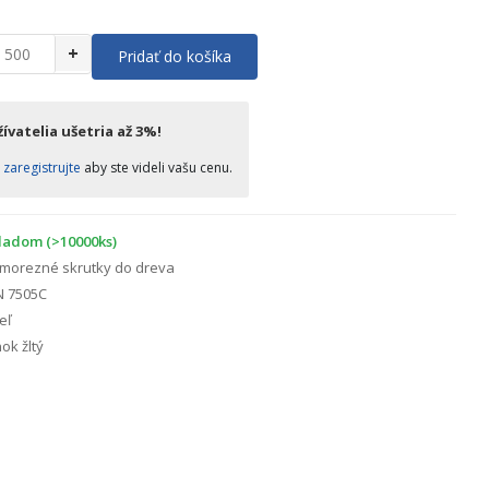
+
Pridať do košíka
ívatelia ušetria až 3%!
o
zaregistrujte
aby ste videli vašu cenu.
ladom (>10000ks)
morezné skrutky do dreva
N 7505C
eľ
ok žltý