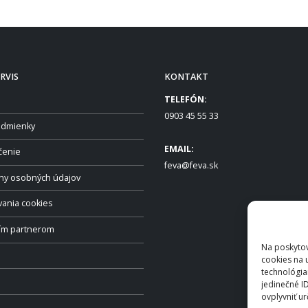
RVIS
KONTAKT
TELEFÓN:
0903 45 55 33
dmienky
EMAIL:
čenie
feva@feva.sk
ny osobných údajov
vania cookies
ším partnerom
Na poskytov
cookies na 
technológia
jedinečné I
ovplyvniť ur