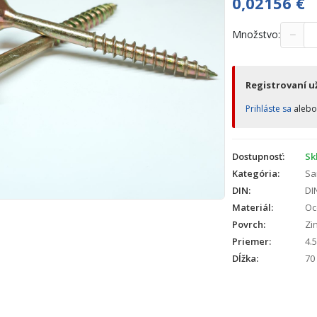
0,02156
€
−
Množstvo:
Registrovaní už
Prihláste sa
aleb
Dostupnosť:
Sk
Kategória:
Sa
DIN:
DI
Materiál:
Oc
Povrch:
Zin
Priemer:
4.5
Dĺžka:
70