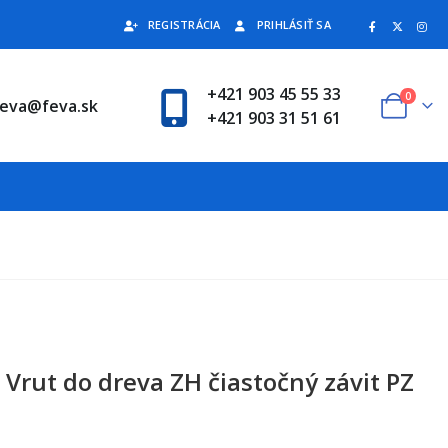
REGISTRÁCIA
PRIHLÁSIŤ SA
+421 903 45 55 33
0
feva@feva.sk
+421 903 31 51 61
Vrut do dreva ZH čiastočný závit PZ