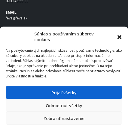
0903 45 55 33
EMAIL:
feva@feva.sk
SPOLOČNOSŤ
Súhlas s používaním súborov
cookies
FEVA Slovakia SK s.r.o.
Staviteľská ul.
Na poskytovanie tých najlepších skúseností používame technológie, ako
831 04 Bratislava
sú súbory cookies na ukladanie a/alebo prístup k informáciám o
IČO
: 50922688
zariadení. Súhlas s týmito technológiami nám umožní spracovávať
DIČ
: 2120539388
údaje, ako je správanie pri prehliadaní alebo jedinečné ID na tejto
stránke. Nesúhlas alebo odvolanie súhlasu môže nepriaznivo ovplyvniť
IČ DPH
: SK2120539388
určité vlastnosti a funkcie.
Otváracie hodiny
:
Po – Pia: 8:00 – 16:30
Prijať všetky
Odmietnuť všetky
© 2025 FEVA Slovakia SK s.r.o., všetky práva vyhradené.
Zobraziť nastavenie