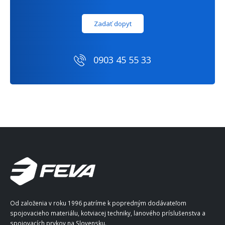
Zadať dopyt
0903 45 55 33
Od založenia v roku 1996 patríme k popredným dodávateľom
spojovacieho materiálu, kotviacej techniky, lanového príslušenstva a
spojovacích prvkov na Slovensku.