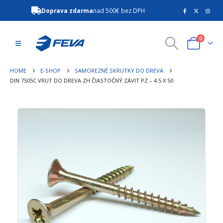
Doprava zdarma
nad 500€ bez DPH
0
HOME
E-SHOP
SAMOREZNÉ SKRUTKY DO DREVA
DIN 7505C VRUT DO DREVA ZH ČIASTOČNÝ ZÁVIT PZ – 4.5 X 50