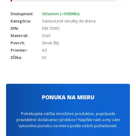
Dostupnosť:
Skladom (>50000ks)
Kategória:
Samorezné skrutky do dreva
DIN:
DIN 7505C
Materiál:
Oceľ
Povrch:
Zinok žltý
Priemer:
4.5
Dĺžka:
50
PONUKA NA MIERU
Potrebujete väčšie množstvo produktov, poprípade
pravidelné dodávanie výrobkov? Napíšte nám a my vám
vytvoríme ponuku na mieru podľa vašich požiadaviek.