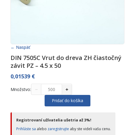
← Naspäť
DIN 7505C Vrut do dreva ZH čiastočný
závit PZ – 4.5 x 50
0,01539
€
−
+
Množstvo:
Pridať do košíka
Registrovaní užívatelia ušetria až 3%!
Prihláste sa
alebo
zaregistrujte
aby ste videli vašu cenu.