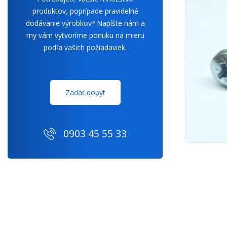
produktov, poprípade pravidelné
dodávanie výrobkov? Napíšte nám a
my vám vytvoríme ponuku na mieru
podľa vašich požiadaviek.
Zadať dopyt
0903 45 55 33