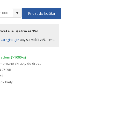
+
Pridať do košíka
ívatelia ušetria až 3%!
o
zaregistrujte
aby ste videli vašu cenu.
ladom (>1000ks)
morezné skrutky do dreva
N 7505B
eľ
ok biely