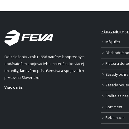
ZÁKAZNÍCKY SE
Môj účet
Obchodné po
Od založenia v roku 1996 patríme k popredným
Platba a doru
dodávateľom spojovacieho materiálu, kotviacej
techniky, lanového príslušenstva a spojovacích
Zásady ochra
prvkov na Slovensku.
Zásady použí
Viac o nás
Staňte sa na
Sortiment
Reklamácie