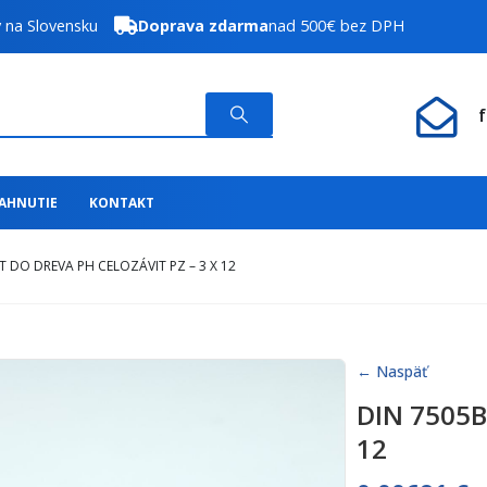
y na Slovensku
Doprava zdarma
nad 500€ bez DPH
IAHNUTIE
KONTAKT
T DO DREVA PH CELOZÁVIT PZ – 3 X 12
← Naspäť
DIN 7505B 
12