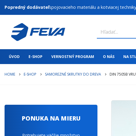
Popredný dodávateľ
spojovacieho materiálu a kotviacej technik
ÚVOD
E-SHOP
VERNOSTNÝ PROGRAM
O NÁS
NA ST
HOME
E-SHOP
SAMOREZNÉ SKRUTKY DO DREVA
DIN 7505B VRU
PONUKA NA MIERU
Potrebujete väčšie množstvo