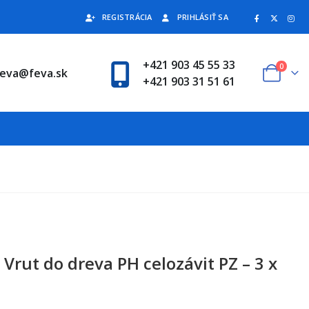
REGISTRÁCIA
PRIHLÁSIŤ SA
+421 903 45 55 33
0
feva@feva.sk
+421 903 31 51 61
Vrut do dreva PH celozávit PZ – 3 x