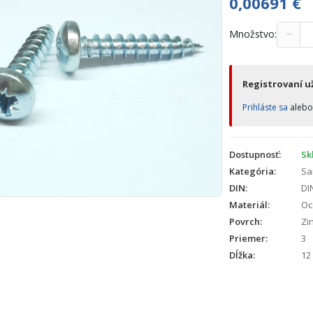
0,00691
€
−
Množstvo:
Registrovaní už
Prihláste sa
aleb
Dostupnosť:
Sk
Kategória:
Sa
DIN:
DI
Materiál:
Oc
Povrch:
Zin
Priemer:
3
Dĺžka:
12