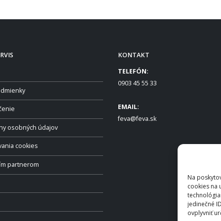
RVIS
KONTAKT
TELEFÓN:
0903 45 55 33
dmienky
EMAIL:
čenie
feva@feva.sk
ny osobných údajov
vania cookies
ším partnerom
Na poskytov
cookies na 
technológia
jedinečné I
ovplyvniť ur