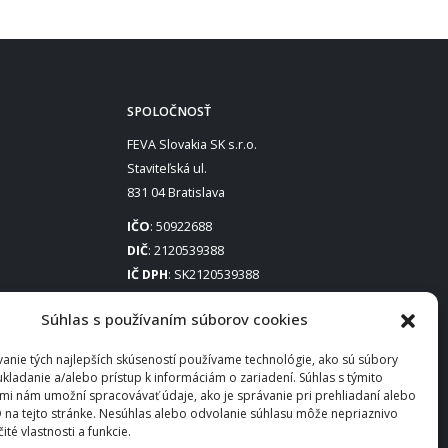
SPOLOČNOSŤ
FEVA Slovakia SK s.r.o.
Staviteľská ul.
831 04 Bratislava
IČO
: 50922688
DIČ
: 2120539388
IČ DPH
: SK2120539388
Otváracie hodiny
:
Súhlas s používaním súborov cookies
Po – Pia: 8:00 – 16:30
anie tých najlepších skúseností používame technológie, ako sú súbory
ukladanie a/alebo prístup k informáciám o zariadení. Súhlas s týmito
mi nám umožní spracovávať údaje, ako je správanie pri prehliadaní alebo
D na tejto stránke. Nesúhlas alebo odvolanie súhlasu môže nepriaznivo
čité vlastnosti a funkcie.