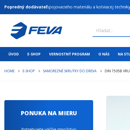
Popredný dodávateľ
spojovacieho materiálu a kotviacej technik
ÚVOD
E-SHOP
VERNOSTNÝ PROGRAM
O NÁS
NA ST
HOME
E-SHOP
SAMOREZNÉ SKRUTKY DO DREVA
DIN 7505B VRU
PONUKA NA MIERU
Potrebujete väčšie množstvo