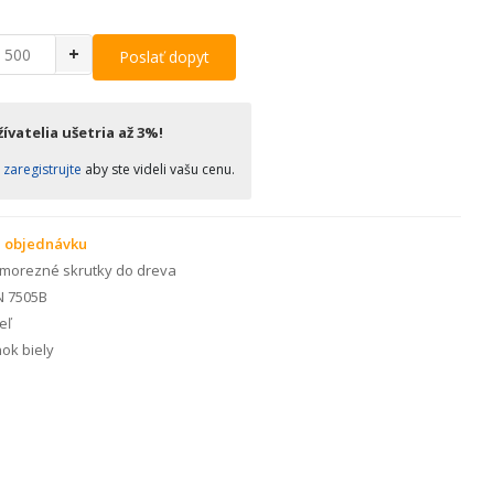
+
Poslať dopyt
ívatelia ušetria až 3%!
o
zaregistrujte
aby ste videli vašu cenu.
 objednávku
morezné skrutky do dreva
N 7505B
eľ
ok biely