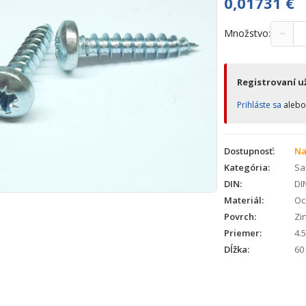
0,01731
€
−
Množstvo:
Registrovaní už
Prihláste sa
aleb
Dostupnosť:
Na
Kategória:
Sa
DIN:
DI
Materiál:
Oc
Povrch:
Zin
Priemer:
4.5
Dĺžka:
60