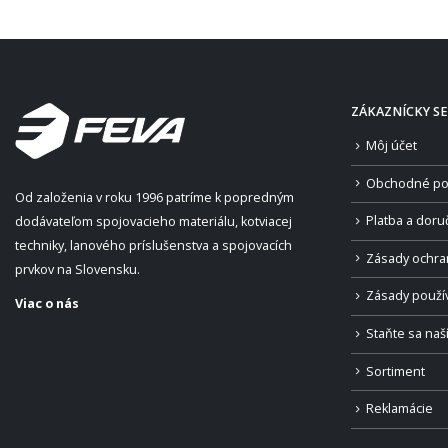
ZÁKAZNÍCKY SE
Môj účet
Obchodné po
Od založenia v roku 1996 patríme k popredným
Platba a doru
dodávateľom spojovacieho materiálu, kotviacej
techniky, lanového príslušenstva a spojovacích
Zásady ochra
prvkov na Slovensku.
Zásady použí
Viac o nás
Staňte sa na
Sortiment
Reklamácie