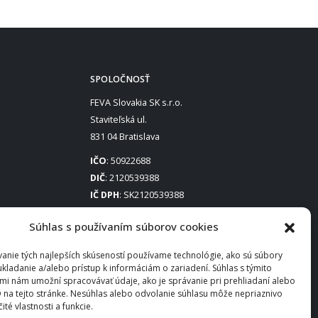
SPOLOČNOSŤ
FEVA Slovakia SK s.r.o.
Staviteľská ul.
831 04 Bratislava
IČO
: 50922688
DIČ
: 2120539388
IČ DPH
: SK2120539388
Otváracie hodiny
:
Súhlas s používaním súborov cookies
Po – Pia: 8:00 – 16:30
anie tých najlepších skúseností používame technológie, ako sú súbory
ukladanie a/alebo prístup k informáciám o zariadení. Súhlas s týmito
mi nám umožní spracovávať údaje, ako je správanie pri prehliadaní alebo
D na tejto stránke. Nesúhlas alebo odvolanie súhlasu môže nepriaznivo
čité vlastnosti a funkcie.