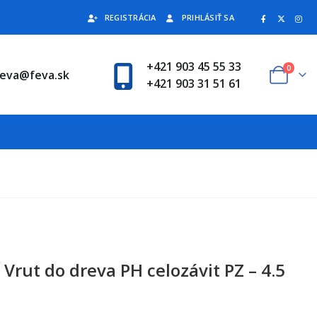
REGISTRÁCIA
PRIHLÁSIŤ SA
+421 903 45 55 33
0
feva@feva.sk
+421 903 31 51 61
Vrut do dreva PH celozávit PZ – 4.5