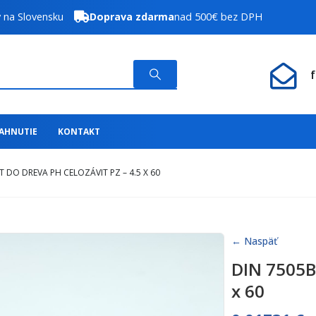
y na Slovensku
Doprava zdarma
nad 500€ bez DPH
IAHNUTIE
KONTAKT
T DO DREVA PH CELOZÁVIT PZ – 4.5 X 60
← Naspäť
DIN 7505B 
x 60