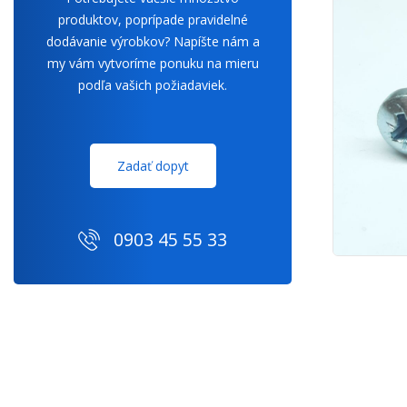
produktov, poprípade pravidelné
dodávanie výrobkov? Napíšte nám a
my vám vytvoríme ponuku na mieru
podľa vašich požiadaviek.
Zadať dopyt
0903 45 55 33