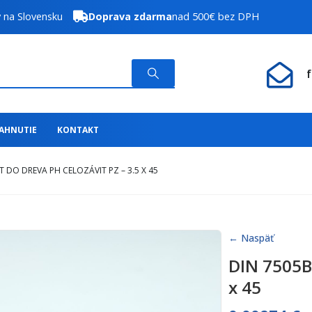
y na Slovensku
Doprava zdarma
nad 500€ bez DPH
IAHNUTIE
KONTAKT
T DO DREVA PH CELOZÁVIT PZ – 3.5 X 45
← Naspäť
DIN 7505B 
x 45