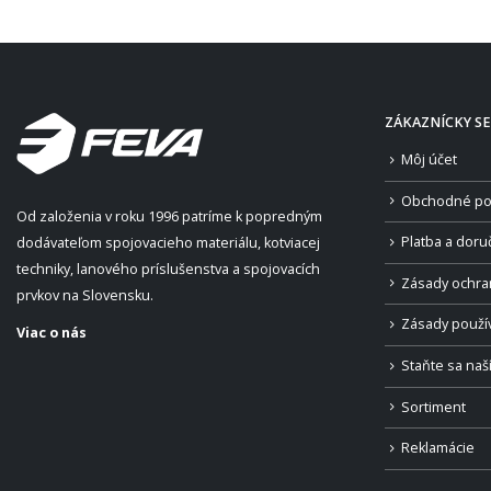
ZÁKAZNÍCKY SE
Môj účet
Obchodné po
Od založenia v roku 1996 patríme k popredným
Platba a doru
dodávateľom spojovacieho materiálu, kotviacej
techniky, lanového príslušenstva a spojovacích
Zásady ochra
prvkov na Slovensku.
Zásady použí
Viac o nás
Staňte sa na
Sortiment
Reklamácie