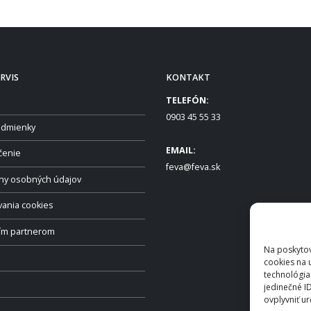
RVIS
KONTAKT
TELEFÓN:
0903 45 55 33
dmienky
EMAIL:
čenie
feva@feva.sk
ny osobných údajov
vania cookies
ším partnerom
Na poskytov
cookies na 
technológia
jedinečné I
ovplyvniť ur