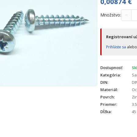
0,00874
€
−
Množstvo:
Registrovaní už
Prihláste sa
aleb
Dostupnosť:
Sk
Kategória:
Sa
DIN:
DI
Materiál:
Oc
Povrch:
Zin
Priemer:
3.5
Dĺžka:
45