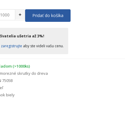
+
Pridať do košíka
ívatelia ušetria až 3%!
o
zaregistrujte
aby ste videli vašu cenu.
ladom (>1000ks)
morezné skrutky do dreva
N 7505B
eľ
ok biely