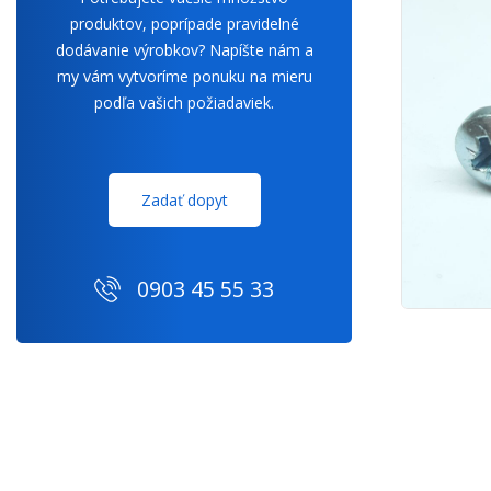
produktov, poprípade pravidelné
dodávanie výrobkov? Napíšte nám a
my vám vytvoríme ponuku na mieru
podľa vašich požiadaviek.
Zadať dopyt
0903 45 55 33