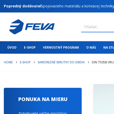
Popredný dodávateľ
spojovacieho materiálu a kotviacej technik
ÚVOD
E-SHOP
VERNOSTNÝ PROGRAM
O NÁS
NA ST
HOME
E-SHOP
SAMOREZNÉ SKRUTKY DO DREVA
DIN 7505B VRU
PONUKA NA MIERU
Potrebujete väčšie množstvo