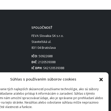
SPOLOČNOSŤ
FEVA Slovakia SK s.r.o.
Staviteľská ul.
831 04 Bratislava
IČO
: 50922688
DIČ
: 2120539388
IČ DPH
: SK2120539388
Otváracie hodiny
:
Súhlas s používaním súborov cookies
Po – Pia: 8:00 – 16:30
anie tých najlepších skúseností používame technológie, ako sú súbory
ukladanie a/alebo prístup k informáciám o zariadení. Súhlas s týmito
mi nám umožní spracovávať údaje, ako je správanie pri prehliadaní alebo
D na tejto stránke. Nesúhlas alebo odvolanie súhlasu môže nepriaznivo
čité vlastnosti a funkcie.