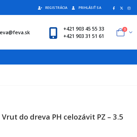
REGISTRÁCIA
PRIHLÁSIŤ SA
+421 903 45 55 33
0
feva@feva.sk
+421 903 31 51 61
Vrut do dreva PH celozávit PZ – 3.5