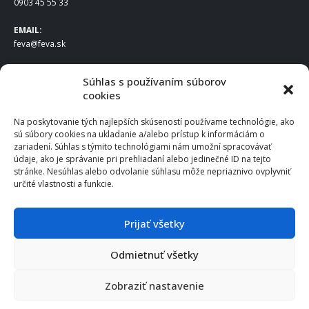
0903 45 55 33
EMAIL:
feva@feva.sk
SPOLOČNOSŤ
Súhlas s používaním súborov
cookies
FEVA Slovakia SK s.r.o.
Staviteľská ul.
Na poskytovanie tých najlepších skúseností používame technológie, ako
831 04 Bratislava
sú súbory cookies na ukladanie a/alebo prístup k informáciám o
IČO
: 50922688
zariadení. Súhlas s týmito technológiami nám umožní spracovávať
DIČ
: 2120539388
údaje, ako je správanie pri prehliadaní alebo jedinečné ID na tejto
stránke. Nesúhlas alebo odvolanie súhlasu môže nepriaznivo ovplyvniť
IČ DPH
: SK2120539388
určité vlastnosti a funkcie.
Otváracie hodiny
:
Po – Pia: 8:00 – 16:30
Prijať všetky
Odmietnuť všetky
© 2025 FEVA Slovakia SK s.r.o., všetky práva vyhradené.
Zobraziť nastavenie