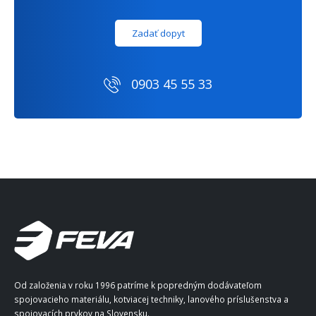
Zadať dopyt
0903 45 55 33
Od založenia v roku 1996 patríme k popredným dodávateľom
spojovacieho materiálu, kotviacej techniky, lanového príslušenstva a
spojovacích prvkov na Slovensku.