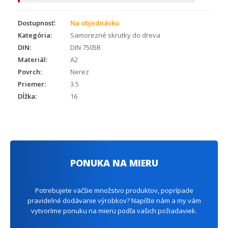
Dostupnosť:
Na objednávku
Kategória:
Samorezné skrutky do dreva
DIN:
DIN 7505B
Materiál:
A2
Povrch:
Nerez
Priemer:
3.5
Dĺžka:
16
PONUKA NA MIERU
Potrebujete väčšie množstvo produktov, poprípade
pravidelné dodávanie výrobkov? Napíšte nám a my vám
vytvoríme ponuku na mieru podľa vašich požiadaviek.