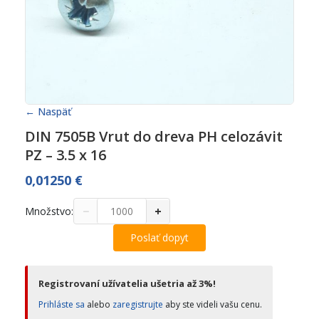
← Naspäť
DIN 7505B Vrut do dreva PH celozávit
PZ – 3.5 x 16
0,01250
€
−
+
Množstvo:
Poslať dopyt
Registrovaní užívatelia ušetria až 3%!
Prihláste sa
alebo
zaregistrujte
aby ste videli vašu cenu.