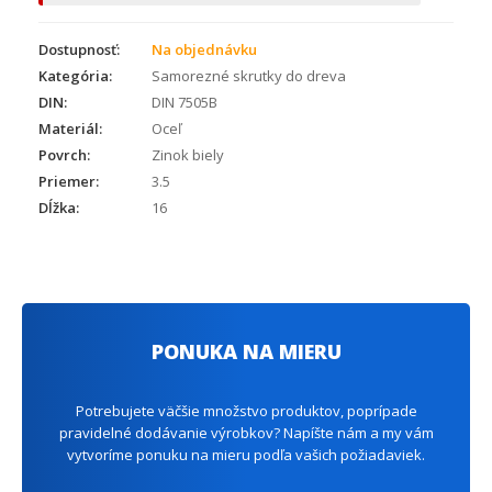
Dostupnosť:
Na objednávku
Kategória:
Samorezné skrutky do dreva
DIN:
DIN 7505B
Materiál:
Oceľ
Povrch:
Zinok biely
Priemer:
3.5
Dĺžka:
16
PONUKA NA MIERU
Potrebujete väčšie množstvo produktov, poprípade
pravidelné dodávanie výrobkov? Napíšte nám a my vám
vytvoríme ponuku na mieru podľa vašich požiadaviek.