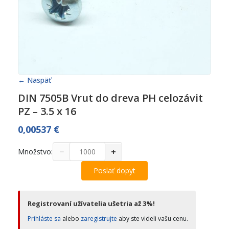
← Naspäť
DIN 7505B Vrut do dreva PH celozávit
PZ – 3.5 x 16
0,00537
€
−
+
Množstvo:
Poslať dopyt
Registrovaní užívatelia ušetria až 3%!
Prihláste sa
alebo
zaregistrujte
aby ste videli vašu cenu.