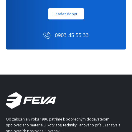
Zadať dopyt
0903 45 55 33
Od založenia v roku 1996 patríme k popredným dodávateľom
spojovacieho materiálu, kotviacej techniky, lanového príslušenstva a
spojovacích prvkov na Slovensku.