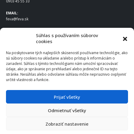
0903 45 55 33
EMAIL:
feva@feva.sk
SPOLOČNOSŤ
Súhlas s používaním súborov
cookies
FEVA Slovakia SK s.r.o.
Staviteľská ul.
Na poskytovanie tých najlepších skúseností používame technológie, ako
831 04 Bratislava
sú súbory cookies na ukladanie a/alebo prístup k informáciám o
IČO
: 50922688
zariadení. Súhlas s týmito technológiami nám umožní spracovávať
DIČ
: 2120539388
údaje, ako je správanie pri prehliadaní alebo jedinečné ID na tejto
stránke. Nesúhlas alebo odvolanie súhlasu môže nepriaznivo ovplyvniť
IČ DPH
: SK2120539388
určité vlastnosti a funkcie.
Otváracie hodiny
:
Po – Pia: 8:00 – 16:30
Prijať všetky
Odmietnuť všetky
© 2025 FEVA Slovakia SK s.r.o., všetky práva vyhradené.
Zobraziť nastavenie