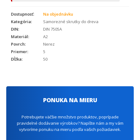
Dostupnosť:
Na objednávku
Kategória:
Samorezné skrutky do dreva
DIN:
DIN 7505A
Materiál:
A2
Povrch:
Nerez
Priemer:
5
Dĺžka:
50
PONUKA NA MIERU
Potrebujete väčšie množstvo produktov, poprípade
pravidelné dodávanie výrobkov? Napíšte nám a my vám
vytvoríme ponuku na mieru podľa vašich požiadaviek.