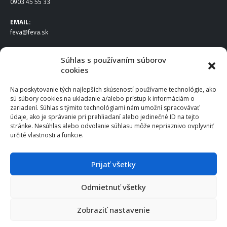
0903 45 55 33
EMAIL:
feva@feva.sk
SPOLOČNOSŤ
Súhlas s používaním súborov
cookies
FEVA Slovakia SK s.r.o.
Staviteľská ul.
Na poskytovanie tých najlepších skúseností používame technológie, ako
831 04 Bratislava
sú súbory cookies na ukladanie a/alebo prístup k informáciám o
IČO
: 50922688
zariadení. Súhlas s týmito technológiami nám umožní spracovávať
DIČ
: 2120539388
údaje, ako je správanie pri prehliadaní alebo jedinečné ID na tejto
stránke. Nesúhlas alebo odvolanie súhlasu môže nepriaznivo ovplyvniť
IČ DPH
: SK2120539388
určité vlastnosti a funkcie.
Otváracie hodiny
:
Po – Pia: 8:00 – 16:30
Prijať všetky
Odmietnuť všetky
© 2025 FEVA Slovakia SK s.r.o., všetky práva vyhradené.
Zobraziť nastavenie