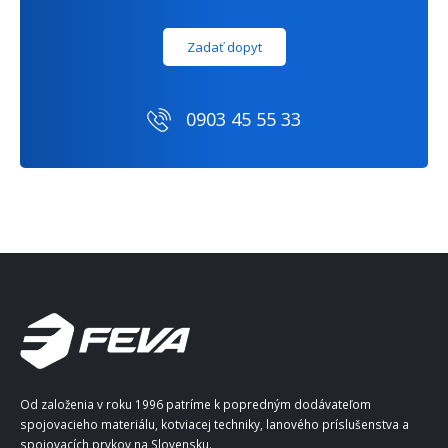
Zadať dopyt
0903 45 55 33
Od založenia v roku 1996 patríme k popredným dodávateľom
spojovacieho materiálu, kotviacej techniky, lanového príslušenstva a
spojovacích prvkov na Slovensku.