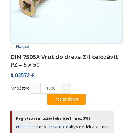
← Naspäť
DIN 7505A Vrut do dreva ZH celozávit
PZ – 5 x 50
0,03572
€
−
+
Množstvo:
Poslať dopyt
Registrovaní užívatelia ušetria až 3%!
Prihláste sa
alebo
zaregistrujte
aby ste videli vašu cenu.