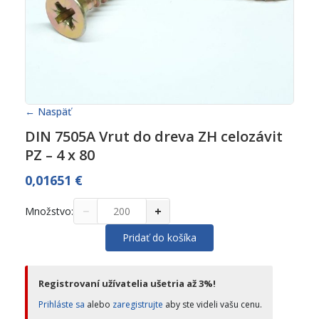
← Naspäť
DIN 7505A Vrut do dreva ZH celozávit
PZ – 4 x 80
0,01651
€
−
+
Množstvo:
Pridať do košíka
Registrovaní užívatelia ušetria až 3%!
Prihláste sa
alebo
zaregistrujte
aby ste videli vašu cenu.