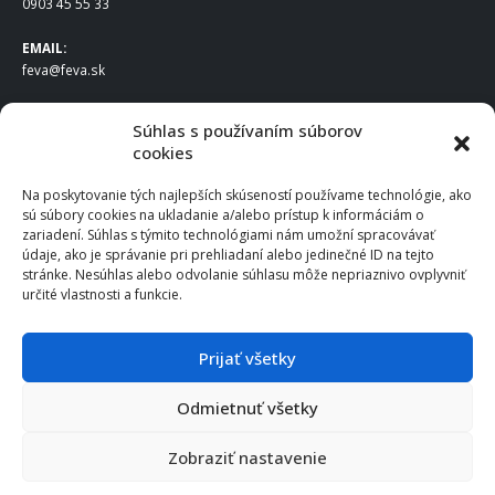
0903 45 55 33
EMAIL:
feva@feva.sk
SPOLOČNOSŤ
Súhlas s používaním súborov
cookies
FEVA Slovakia SK s.r.o.
Staviteľská ul.
Na poskytovanie tých najlepších skúseností používame technológie, ako
831 04 Bratislava
sú súbory cookies na ukladanie a/alebo prístup k informáciám o
IČO
: 50922688
zariadení. Súhlas s týmito technológiami nám umožní spracovávať
DIČ
: 2120539388
údaje, ako je správanie pri prehliadaní alebo jedinečné ID na tejto
stránke. Nesúhlas alebo odvolanie súhlasu môže nepriaznivo ovplyvniť
IČ DPH
: SK2120539388
určité vlastnosti a funkcie.
Otváracie hodiny
:
Po – Pia: 8:00 – 16:30
Prijať všetky
Odmietnuť všetky
© 2025 FEVA Slovakia SK s.r.o., všetky práva vyhradené.
Zobraziť nastavenie