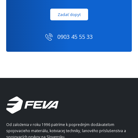
Zadať dopyt
0903 45 55 33
Od založenia v roku 1996 patríme k popredným dodávateľom
spojovacieho materiálu, kotviacej techniky, lanového príslušenstva a
spojovacích prvkov na Slovensku.