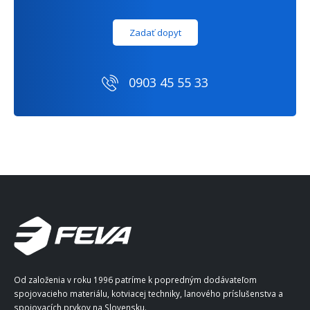
Zadať dopyt
0903 45 55 33
Od založenia v roku 1996 patríme k popredným dodávateľom
spojovacieho materiálu, kotviacej techniky, lanového príslušenstva a
spojovacích prvkov na Slovensku.