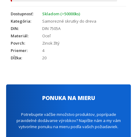
Dostupnosť:
Skladom (>50000ks)
Kategória:
Samorezné skrutky do dreva
DIN:
DIN 7505A
Materiál:
Oceľ
Povrch:
Zinok žltý
Priemer:
4
Dĺžka:
20
PONUKA NA MIERU
Potrebujete väčšie množstvo produktov, poprípade
pravidelné dodávanie výrobkov? Napíšte nám a my vám
vytvoríme ponuku na mieru podľa vašich požiadaviek.