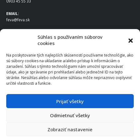
0903 45 55 33
EMAIL:
feva@feva.sk
SPOLOČNOSŤ
Súhlas s používaním súborov
cookies
FEVA Slovakia SK s.r.o.
Staviteľská ul.
Na poskytovanie tých najlepších skúseností používame technológie, ako
831 04 Bratislava
sú súbory cookies na ukladanie a/alebo prístup k informáciám o
IČO
: 50922688
zariadení. Súhlas s týmito technológiami nám umožní spracovávať
DIČ
: 2120539388
údaje, ako je správanie pri prehliadaní alebo jedinečné ID na tejto
stránke. Nesúhlas alebo odvolanie súhlasu môže nepriaznivo ovplyvniť
IČ DPH
: SK2120539388
určité vlastnosti a funkcie.
Otváracie hodiny
:
Po – Pia: 8:00 – 16:30
Prijať všetky
Odmietnuť všetky
© 2025 FEVA Slovakia SK s.r.o., všetky práva vyhradené.
Zobraziť nastavenie