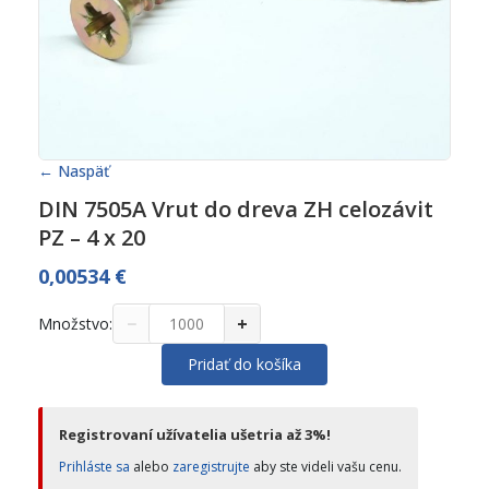
← Naspäť
DIN 7505A Vrut do dreva ZH celozávit
PZ – 4 x 20
0,00534
€
−
+
Množstvo:
Pridať do košíka
Registrovaní užívatelia ušetria až 3%!
Prihláste sa
alebo
zaregistrujte
aby ste videli vašu cenu.