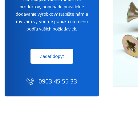
produktov, poprípade pravidelné
dodávanie výrobkov? Napíšte nám a
my vám vytvoríme ponuku na mieru
podľa vašich požiadaviek.
Zadať dopyt
0903 45 55 33