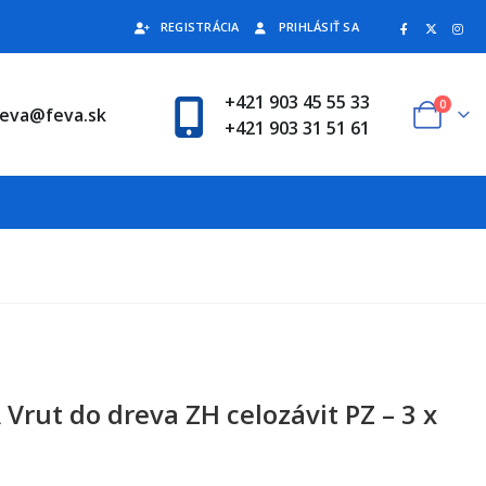
REGISTRÁCIA
PRIHLÁSIŤ SA
+421 903 45 55 33
0
feva@feva.sk
+421 903 31 51 61
Vrut do dreva ZH celozávit PZ – 3 x