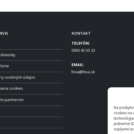
RVIS
KONTAKT
TELEFÓN:
0903 45 55 33
dmienky
EMAIL:
čenie
feva@feva.sk
ny osobných údajov
vania cookies
ším partnerom
Na poskytov
cookies na 
technológia
jedinečné I
ovplyvniť ur