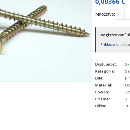
0,00366
€
−
Množstvo:
Registrovaní už
Prihláste sa
aleb
Dostupnosť:
Sk
Kategória:
Sa
DIN:
DI
Materiál:
Oc
Povrch:
Zin
Priemer:
3
Dĺžka:
20