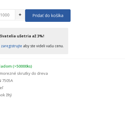
+
Pridať do košíka
ívatelia ušetria až 3%!
o
zaregistrujte
aby ste videli vašu cenu.
ladom (>50000ks)
morezné skrutky do dreva
N 7505A
eľ
ok žltý