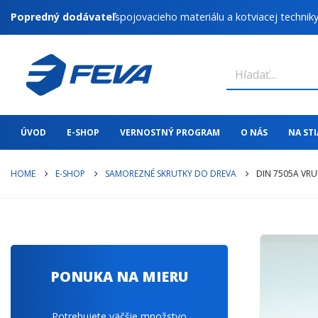
Popredný dodávateľ
spojovacieho materiálu a kotviacej technik
ÚVOD
E-SHOP
VERNOSTNÝ PROGRAM
O NÁS
NA ST
HOME
E-SHOP
SAMOREZNÉ SKRUTKY DO DREVA
DIN 7505A VRU
PONUKA NA MIERU
Potrebujete väčšie množstvo