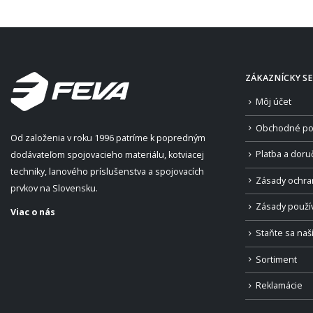
ZÁKAZNÍCKY SE
Môj účet
Obchodné po
Od založenia v roku 1996 patríme k popredným
Platba a doru
dodávateľom spojovacieho materiálu, kotviacej
techniky, lanového príslušenstva a spojovacích
Zásady ochra
prvkov na Slovensku.
Zásady použí
Viac o nás
Staňte sa na
Sortiment
Reklamácie