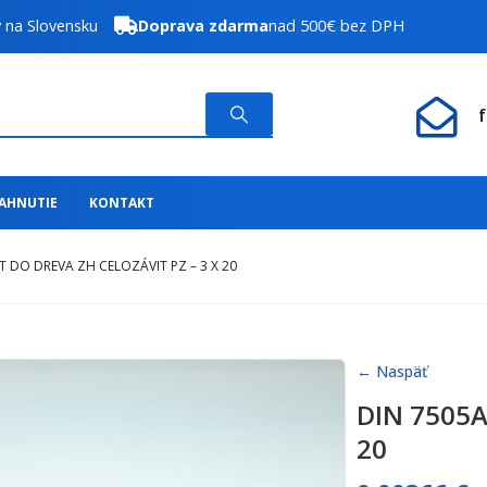
y na Slovensku
Doprava zdarma
nad 500€ bez DPH
IAHNUTIE
KONTAKT
T DO DREVA ZH CELOZÁVIT PZ – 3 X 20
← Naspäť
DIN 7505A 
20