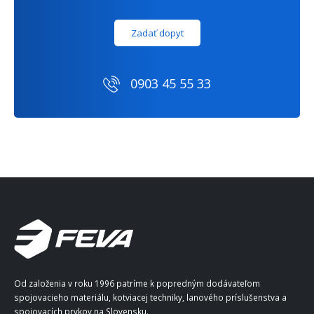
Zadať dopyt
0903 45 55 33
Od založenia v roku 1996 patríme k popredným dodávateľom
spojovacieho materiálu, kotviacej techniky, lanového príslušenstva a
spojovacích prvkov na Slovensku.