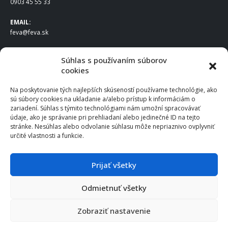
0903 45 55 33
EMAIL:
feva@feva.sk
SPOLOČNOSŤ
Súhlas s používaním súborov
cookies
FEVA Slovakia SK s.r.o.
Staviteľská ul.
Na poskytovanie tých najlepších skúseností používame technológie, ako
831 04 Bratislava
sú súbory cookies na ukladanie a/alebo prístup k informáciám o
IČO
: 50922688
zariadení. Súhlas s týmito technológiami nám umožní spracovávať
DIČ
: 2120539388
údaje, ako je správanie pri prehliadaní alebo jedinečné ID na tejto
stránke. Nesúhlas alebo odvolanie súhlasu môže nepriaznivo ovplyvniť
IČ DPH
: SK2120539388
určité vlastnosti a funkcie.
Otváracie hodiny
:
Po – Pia: 8:00 – 16:30
Prijať všetky
Odmietnuť všetky
© 2025 FEVA Slovakia SK s.r.o., všetky práva vyhradené.
Zobraziť nastavenie