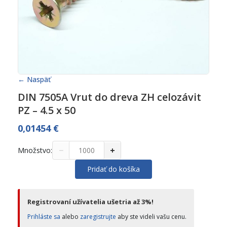
← Naspäť
DIN 7505A Vrut do dreva ZH celozávit
PZ – 4.5 x 50
0,01454
€
−
+
Množstvo:
Pridať do košíka
Registrovaní užívatelia ušetria až 3%!
Prihláste sa
alebo
zaregistrujte
aby ste videli vašu cenu.