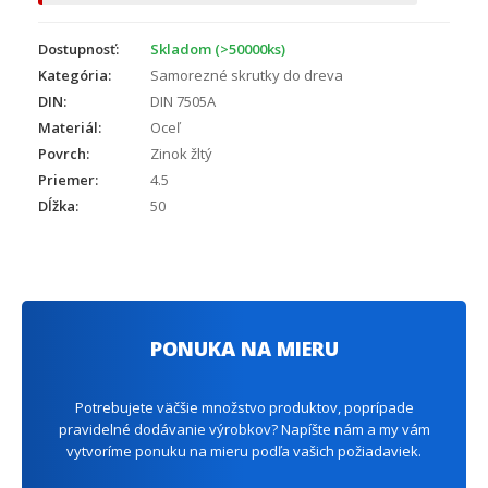
Dostupnosť:
Skladom (>50000ks)
Kategória:
Samorezné skrutky do dreva
DIN:
DIN 7505A
Materiál:
Oceľ
Povrch:
Zinok žltý
Priemer:
4.5
Dĺžka:
50
PONUKA NA MIERU
Potrebujete väčšie množstvo produktov, poprípade
pravidelné dodávanie výrobkov? Napíšte nám a my vám
vytvoríme ponuku na mieru podľa vašich požiadaviek.