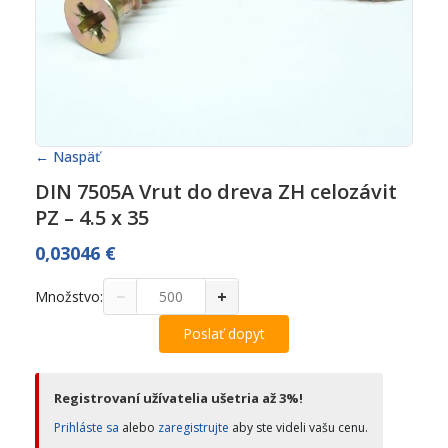
← Naspäť
DIN 7505A Vrut do dreva ZH celozávit
PZ – 4.5 x 35
0,03046
€
−
+
Množstvo:
Poslať dopyt
Registrovaní užívatelia ušetria až 3%!
Prihláste sa
alebo
zaregistrujte
aby ste videli vašu cenu.