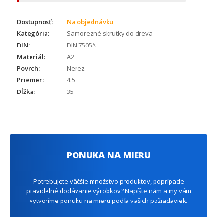
Dostupnosť:
Na objednávku
Kategória:
Samorezné skrutky do dreva
DIN:
DIN 7505A
Materiál:
A2
Povrch:
Nerez
Priemer:
4.5
Dĺžka:
35
PONUKA NA MIERU
Potrebujete väčšie množstvo produktov, poprípade
pravidelné dodávanie výrobkov? Napíšte nám a my vám
vytvoríme ponuku na mieru podľa vašich požiadaviek.