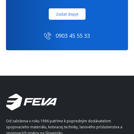
Zadať dopyt
0903 45 55 33
Od založenia v roku 1996 patríme k popredným dodávateľom
spojovacieho materiálu, kotviacej techniky, lanového príslušenstva a
spojovacích prvkov na Slovensku.