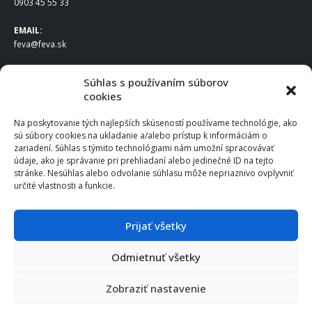
0903 45 55 33
EMAIL:
feva@feva.sk
SPOLOČNOSŤ
Súhlas s používaním súborov
cookies
FEVA Slovakia SK s.r.o.
Staviteľská ul.
Na poskytovanie tých najlepších skúseností používame technológie, ako
831 04 Bratislava
sú súbory cookies na ukladanie a/alebo prístup k informáciám o
IČO
: 50922688
zariadení. Súhlas s týmito technológiami nám umožní spracovávať
DIČ
: 2120539388
údaje, ako je správanie pri prehliadaní alebo jedinečné ID na tejto
stránke. Nesúhlas alebo odvolanie súhlasu môže nepriaznivo ovplyvniť
IČ DPH
: SK2120539388
určité vlastnosti a funkcie.
Otváracie hodiny
:
Po – Pia: 8:00 – 16:30
Prijať všetky
Odmietnuť všetky
© 2025 FEVA Slovakia SK s.r.o., všetky práva vyhradené.
Zobraziť nastavenie