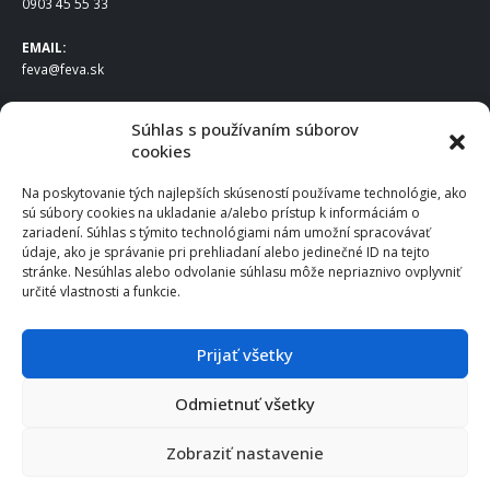
0903 45 55 33
EMAIL:
feva@feva.sk
SPOLOČNOSŤ
Súhlas s používaním súborov
cookies
FEVA Slovakia SK s.r.o.
Staviteľská ul.
Na poskytovanie tých najlepších skúseností používame technológie, ako
831 04 Bratislava
sú súbory cookies na ukladanie a/alebo prístup k informáciám o
IČO
: 50922688
zariadení. Súhlas s týmito technológiami nám umožní spracovávať
DIČ
: 2120539388
údaje, ako je správanie pri prehliadaní alebo jedinečné ID na tejto
stránke. Nesúhlas alebo odvolanie súhlasu môže nepriaznivo ovplyvniť
IČ DPH
: SK2120539388
určité vlastnosti a funkcie.
Otváracie hodiny
:
Po – Pia: 8:00 – 16:30
Prijať všetky
Odmietnuť všetky
© 2025 FEVA Slovakia SK s.r.o., všetky práva vyhradené.
Zobraziť nastavenie