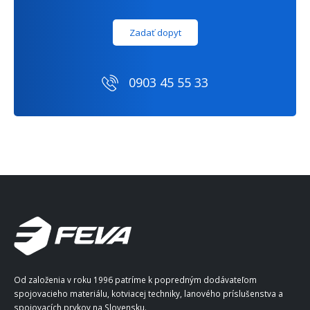
Zadať dopyt
0903 45 55 33
Od založenia v roku 1996 patríme k popredným dodávateľom
spojovacieho materiálu, kotviacej techniky, lanového príslušenstva a
spojovacích prvkov na Slovensku.