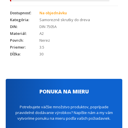
Dostupnosť:
Na objednávku
Kategória:
Samorezné skrutky do dreva
DIN:
DIN 7505A
Materiál:
A2
Povrch:
Nerez
Priemer:
3.5
Dĺžka:
30
PONUKA NA MIERU
Potrebujete väčšie množstvo produktov, poprípade
pravidelné dodávanie výrobkov? Napíšte nám a my vám
vytvoríme ponuku na mieru podľa vašich požiadaviek.