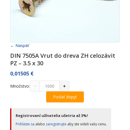
← Naspäť
DIN 7505A Vrut do dreva ZH celozávit
PZ – 3.5 x 30
0,01505
€
−
+
Množstvo:
Poslať dopyt
Registrovaní užívatelia ušetria až 3%!
Prihláste sa
alebo
zaregistrujte
aby ste videli vašu cenu.